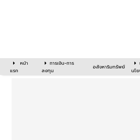
หน้า
การเงิน-การ
อสังหาริมทรัพย์
แรก
ลงทุน
นโย