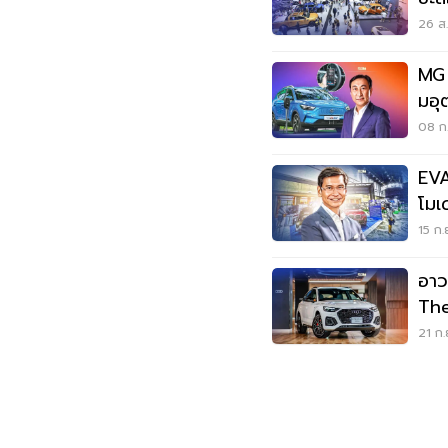
26 ส.
MG 
มอุ
08 ก.
EVA
โมเ
15 ก.
อาว
Th
21 ก.