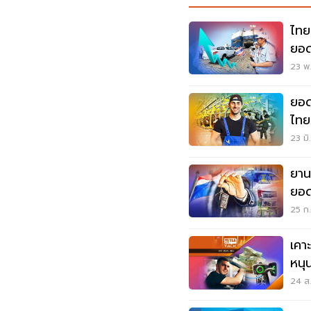
ไทย
ยอด
23 พ.
ยอด
ไทย
อัพเ
23 มิ
ยาน
ยอ
25 ก.
เคา
หนุ
24 ส.