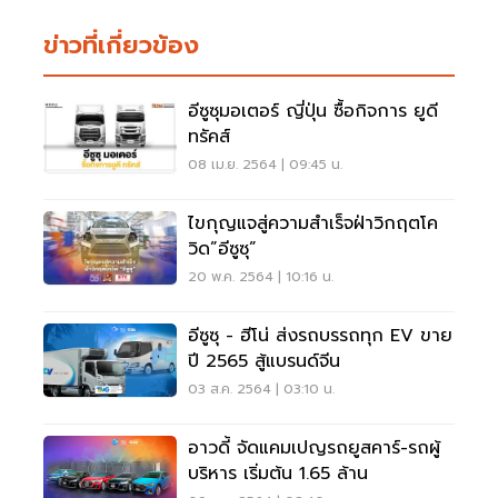
ข่าวที่เกี่ยวข้อง
อีซูซุมอเตอร์ ญี่ปุ่น ซื้อกิจการ ยูดี
ทรัคส์
08 เม.ย. 2564 | 09:45 น.
ไขกุญแจสู่ความสำเร็จฝ่าวิกฤตโค
วิด”อีซูซุ”
20 พ.ค. 2564 | 10:16 น.
อีซูซุ - ฮีโน่ ส่งรถบรรถทุก EV ขาย
ปี 2565 สู้แบรนด์จีน
03 ส.ค. 2564 | 03:10 น.
อาวดี้ จัดแคมเปญรถยูสคาร์-รถผู้
บริหาร เริ่มต้น 1.65 ล้าน