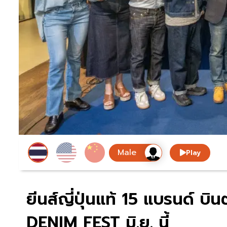
Play
ยีนส์ญี่ปุ่นแท้ 15 แบรนด์ บ
DENIM FEST มิ.ย. นี้