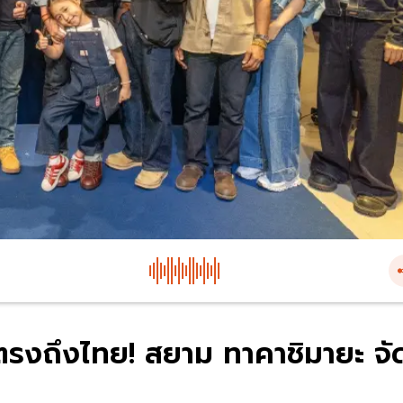
ินตรงถึงไทย! สยาม ทาคาชิมายะ จั