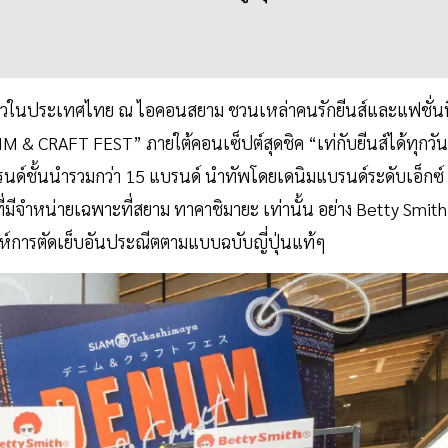
ดียวในประเทศไทย ณ ไอคอนสยาม ชวนเหล่าคนรักยีนส์และแฟชั่นน
 CRAFT FEST” ภายใต้คอนเซ็ปต์สุดชิค “เท่กับยีนส์ได้ทุกวัน
รนด์ชั้นนำรวมกว่า 15 แบรนด์ นำทัพโดยเดนิมแบรนด์ระดับเอ็กซ์
่มีจำหน่ายเฉพาะที่สยาม ทาคาชิมายะ เท่านั้น อย่าง Betty Smith
ห์การตัดเย็บอันประณีตตามแบบฉบับญี่ปุ่นแท้ๆ