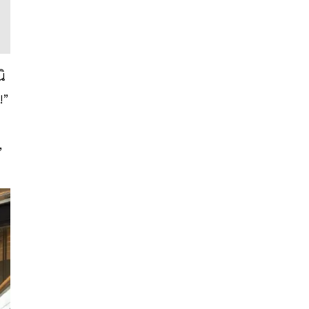
ิ
!”
,