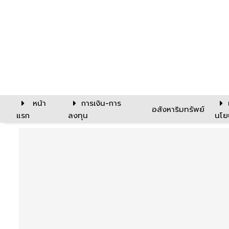
หน้า
การเงิน-การ
อสังหาริมทรัพย์
แรก
ลงทุน
นโย