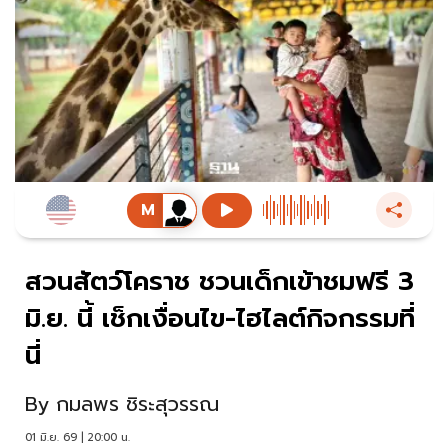
สวนสัตว์โคราช ชวนเด็กเข้าชมฟรี 3
มิ.ย. นี้ เช็กเงื่อนไข-ไฮไลต์กิจกรรมที่
นี่
By
กมลพร ชิระสุวรรณ
01 มิ.ย. 69 | 20:00 น.