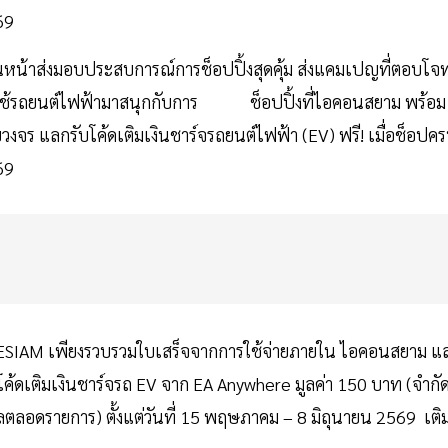
569
นหน้าส่งมอบประสบการณ์การช็อปปิ้งสุดคุ้ม ส่งแคมเปญที่ตอบโจท
ผู้ใช้รถยนต์ไฟฟ้ามาสนุกกับการ ช็อปปิ้งที่ไอคอนสยาม พร้อม
บวงจร แลกรับโค้ดเติมเงินชาร์จรถยนต์ไฟฟ้า (EV) ฟรี! เมื่อช็อปค
569
ก ONESIAM เพียงรวบรวมใบเสร็จจากการใช้จ่ายภายใน ไอคอนสยาม แ
้ดเติมเงินชาร์จรถ EV จาก EA Anywhere มูลค่า 150 บาท (จำกั
างวัลตลอดรายการ) ตั้งแต่วันที่ 15 พฤษภาคม – 8 มิถุนายน 2569 เติ