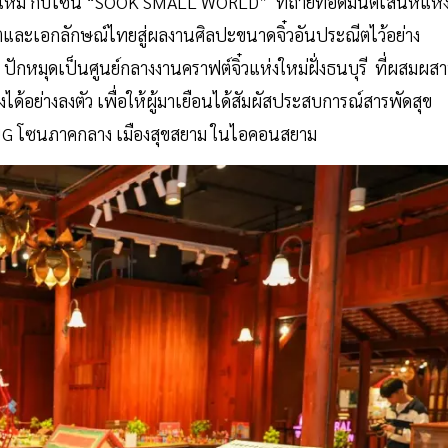
งใหม่ กับโซน “SOOK SMALL WORLD” ที่ถ่ายทอดมนต์เสน่ห์แห่
ิตและเอกลักษณ์ไทยสู่ผลงานศิลปะขนาดจิ๋วอันประณีตไว้อย่าง
ักหมุดเป็นศูนย์กลางงานคราฟต์จิ๋วแห่งใหม่ฝั่งธนบุรี ที่ผสมผส
้อย่างลงตัว เพื่อให้ผู้มาเยือนได้สัมผัสประสบการณ์สารพัดสุข
้น UG โซนภาคกลาง เมืองสุขสยาม ในไอคอนสยาม