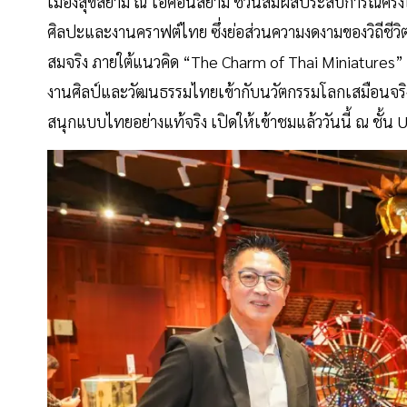
เมืองสุขสยาม ณ ไอคอนสยาม ชวนสัมผัสประสบการณ์ครั้
ศิลปะและงานคราฟต์ไทย ซึ่งย่อส่วนความงดงามของวิถีชีว
สมจริง ภายใต้แนวคิด “The Charm of Thai Miniatures” ป
งานศิลป์และวัฒนธรรมไทยเข้ากับนวัตกรรมโลกเสมือนจริงได
สนุกแบบไทยอย่างแท้จริง เปิดให้เข้าชมแล้ววันนี้ ณ ชั