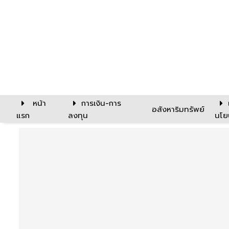
หน้า
การเงิน-การ
อสังหาริมทรัพย์
แรก
ลงทุน
นโย