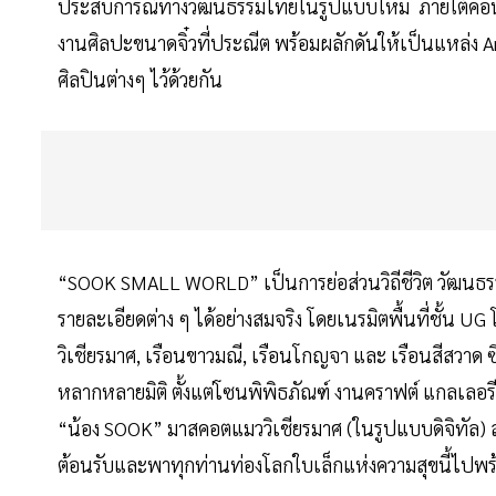
ประสบการณ์ทางวัฒนธรรมไทยในรูปแบบใหม่ ภายใต้คอนเ
งานศิลปะขนาดจิ๋วที่ประณีต พร้อมผลักดันให้เป็นแหล่ง 
ศิลปินต่างๆ ไว้ด้วยกัน
“SOOK SMALL WORLD” เป็นการย่อส่วนวิถีชีวิต วัฒนธรรมพื
รายละเอียดต่าง ๆ ได้อย่างสมจริง โดยเนรมิตพื้นที่ชั้น U
วิเชียรมาศ, เรือนขาวมณี, เรือนโกญจา และ เรือนสีสวาด
หลากหลายมิติ ตั้งแต่โซนพิพิธภัณฑ์ งานคราฟต์ แกลเลอรี 
“น้อง SOOK” มาสคอตแมววิเชียรมาศ (ในรูปแบบดิจิทัล) ส
ต้อนรับและพาทุกท่านท่องโลกใบเล็กแห่งความสุขนี้ไปพร