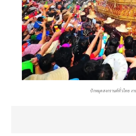
ปักหมุดสงกรานต์ทั่วไทย งานว