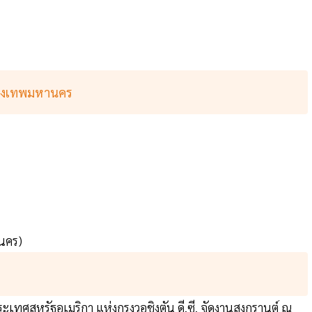
กรุงเทพมหานคร
านคร)
ศสหรัฐอเมริกา แห่งกรุงวอชิงตัน ดี.ซี. จัดงานสงกรานต์ ณ