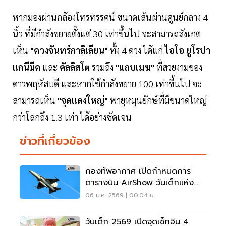
หากมองผ่านกล้องโทรทรรศน์ ขนาดเส้นผ่านศูนย์กลาง 4
นิ้ว ที่มีกำลังขยายตั้งแต่ 30 เท่าขึ้นไป จะสามารถสังเกต
เห็น
"ดวงจันทร์กาลิเลียน"
ทั้ง 4 ดวง ได้แก่
ไอโอ
ยูโรปา
แกนีมีด
และ
คัลลิสโต
รวมถึง
"แถบเมฆ"
ที่สวยงามของ
ดาวพฤหัสบดี และหากใช้กำลังขยาย 100 เท่าขึ้นไป จะ
สามารถเห็น
"จุดแดงใหญ่"
พายุหมุนยักษ์ที่มีขนาดใหญ่
กว่าโลกถึง 1.3 เท่า ได้อย่างชัดเจน
ข่าวที่เกี่ยวข้อง
กองทัพอากาศ เปิดกำหนดการ
ตารางบิน AirShow วันเด็กแห่ง
ชาติ 2569
06 ม.ค. 2569 | 00:04 น.
วันเด็ก 2569 เปิดจุดเช็กอิน 4