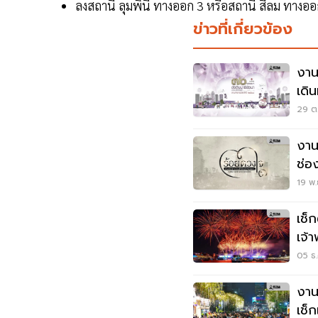
ลงสถานี ลุมพินี ทางออก 3 หรือสถานี สีลม ทางออ
ข่าวที่เกี่ยวข้อง
งาน
เดิน
29 ต.
งาน
ช่อ
19 พ.
เช็
เจ้
05 ธ.
งาน
เช็