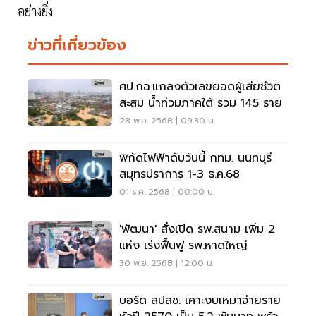
อย่างยิ่ง
ข่าวที่เกี่ยวข้อง
ศป.กฉ.แถลงตัวเลขยอดผู้เสียชีวิต
สะสม น้ำท่วมภาคใต้ รวม 145 ราย
28 พ.ย. 2568 | 09:30 น.
พิกัดไฟฟ้าดับวันนี้ กทม. นนทบุรี
สมุทรปราการ 1-3 ธ.ค.68
01 ธ.ค. 2568 | 00:00 น.
'พัฒนา' สั่งเปิด รพ.สนาม เพิ่ม 2
แห่ง เร่งฟื้นฟู รพ.หาดใหญ่
30 พ.ย. 2568 | 12:00 น.
บอร์ด สปสช. เคาะงบเหมาจ่ายราย