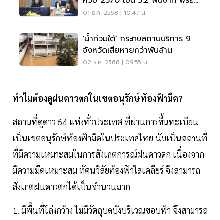
หัวปี 2570 เป็น 5.2 พันบาท พร้อม
เสนอ ครม.พิจารณา
01 ธ.ค. 2568 | 10:47 น.
'น้ำท่วมใต้' กระทบสถานบริการ 9
จังหวัดเสียหายกว่าพันล้าน
02 ธ.ค. 2568 | 09:55 น.
ทำไมต้องดูฝนดาวตกในเขตอนุรักษ์ท้องฟ้ามืด?
สถานที่ดูดาว 64 แห่งทั่วประเทศ ที่ผ่านการขึ้นทะเบียน
เป็นเขตอนุรักษ์ท้องฟ้ามืดในประเทศไทย นับเป็นสถานที่
ที่มีความเหมาะสมในการสังเกตการณ์ฝนดาวตก เนื่องจาก
มีความมืดเหมาะสม ทัศนวิสัยท้องฟ้าใสเคลียร์ จึงสามารถ
สังเกตฝนดาวตกได้เป็นจำนวนมาก
1. มีพื้นที่โล่งกว้าง ไม่มีวัตถุบดบังบริเวณขอบฟ้า จึงสามารถ