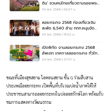
ดิน’ ชวนคนไทยเที่ยวตามรอยพระ
ราชดำริ สมเด็จพระพันปีหลวง
03 พ.ย. 2568 | 06:07 น.
ลอยกระทง 2568 ท่องเที่ยวเงิน
สะพัด 6,540 ล้าน ททท.หนุนจัด
ประเพณีลอยกระทง 7 จังหวัด
03 พ.ย. 2568 | 19:02 น.
เปิดพิกัด งานลอยกระทง 2568
อัพเดท เทศกาลลอยกระทง ทั่วไทย
วันลอยกระทง
04 พ.ย. 2568 | 07:57 น.
ขณะที่เมืองสุขสยาม ไอคอนสยาม ชั้น G ร่วมสืบสาน
ประเพณีลอยกระทง เปิดพื้นที่บริเวณบ่อน้ำภาคใต้ให้
ประชาชนสามารถลอยกระทงในบ่อลอยรักษ์โลก พร้อมรับ
ชมการแสดงทางวัฒนธรรม