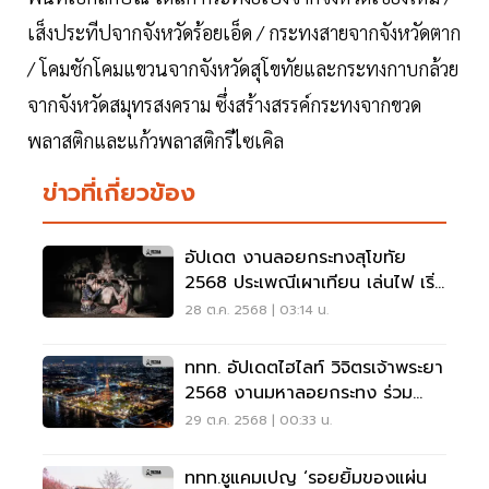
เส็งประทีปจากจังหวัดร้อยเอ็ด / กระทงสายจากจังหวัดตาก
/ โคมชักโคมแขวนจากจังหวัดสุโขทัยและกระทงกาบกล้วย
จากจังหวัดสมุทรสงคราม ซึ่งสร้างสรรค์กระทงจากขวด
พลาสติกและแก้วพลาสติกรีไซเคิล
ข่าวที่เกี่ยวข้อง
อัปเดต งานลอยกระทงสุโขทัย
2568 ประเพณีเผาเทียน เล่นไฟ เริ่ม
แล้ว 27 ต.ค.-5 พ.ย.
28 ต.ค. 2568 | 03:14 น.
ททท. อัปเดตไฮไลท์ วิจิตรเจ้าพระยา
2568 งานมหาลอยกระทง ร่วม
รำลึกสมเด็จพระพันปีหลวง
29 ต.ค. 2568 | 00:33 น.
ททท.ชูแคมเปญ ‘รอยยิ้มของแผ่น