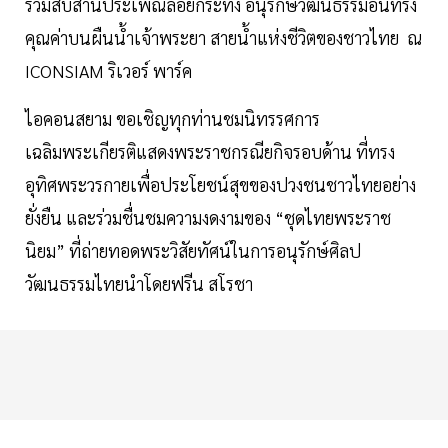
ร่วมสืบสานประเพณีลอยกระทง อนุรักษ์วัฒนธรรมอันทรง
คุณค่าบนผืนน้ำเจ้าพระยา สายน้ำแห่งชีวิตของชาวไทย ณ
ICONSIAM ริเวอร์ พาร์ค
ไอคอนสยาม ขอเชิญทุกท่านชมนิทรรศการ
เฉลิมพระเกียรติแสดงพระราชกรณียกิจรอบด้าน ที่ทรง
อุทิศพระวรกายเพื่อประโยชน์สุขของปวงชนชาวไทยอย่าง
ยั่งยืน และร่วมชื่นชมความงดงามของ “ชุดไทยพระราช
นิยม” ที่ถ่ายทอดพระวิสัยทัศน์ในการอนุรักษ์ศิลป
วัฒนธรรมไทยนำโดยฟรีน สโรชา