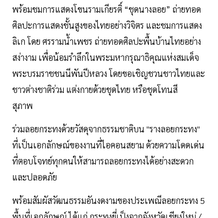
พร้อมชมการแสดงโขนรามเกียรติ์ “ชุดนางลอย” ถ่ายทอด
ศิลปะการแสดงชั้นสูงของไทยอย่างวิจิตร และชมการแสดง
ลิเก โดย ศรรามน้ำเพชร ถ่ายทอดศิลปะพื้นบ้านไทยอย่าง
สง่างาม เพื่อน้อมรำลึกในพระมหากรุณาธิคุณแห่งสมเด็จ
พระบรมราชชนนีพันปีหลวง โดยขอเชิญชวนชาวไทยและ
ชาวต่างชาติร่วม แต่งกายด้วยชุดไทย หรือชุดโทนสี
สุภาพ
ร่วมลอยกระทงด้วยวัสดุจากธรรมชาติบน "รางลอยกระทง"
ที่เป็นเอกลักษณ์ของงานที่ไอคอนสยาม ด้วยความโดดเด่น
ที่ตอบโจทย์ทุกคนให้สามารถลอยกระทงได้อย่างสะดวก
และปลอดภัย
พร้อมสัมผัสวัฒนธรรมอันงดงามของประเพณีลอยกระทง 5
พื้นที่เอกลักษณ์ ได้แก่ กระทงยี่เป็งจากจังหวัดเชียงใหม่ /