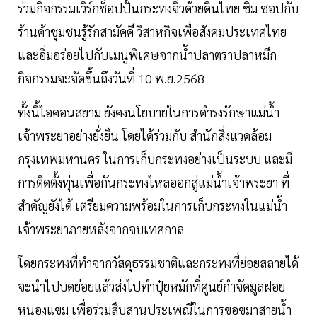
ร่วมกิจกรรมเวิร์กช็อปปั้นกระทงจิ๋วด้วยดินไทย ชิม ชอปกับ
ร้านค้าชุมชนรู้รักสามัคคี วิสาหกิจเพื่อสังคมประเทศไทย
และอิ่มอร่อยไปกับเมนูพิเศษจากน้ำปลาตราปลาหมึก
กิจกรรมจะจัดขึ้นถึงวันที่ 10 พ.ย.2568
ทั้งนี้ไอคอนสยาม ยังคงนโยบายในการดำรงรักษาแม่น้ำ
เจ้าพระยาอย่างยั่งยืน โดยได้ร่วมกับ สำนักสิ่งแวดล้อม
กรุงเทพมหานคร ในการเก็บกระทงอย่างเป็นระบบ และมี
การติดตั้งทุ่นเพื่อกันกระทงไหลออกสู่แม่น้ำเจ้าพระยา ที่
สำคัญยังได้ เตรียมความพร้อมในการเก็บกระทงในแม่น้ำ
เจ้าพระยาภายหลังจากจบเทศกาล
โดยกระทงที่ทำจากวัสดุธรรมชาติและกระทงที่ย่อยสลายได้
จะนำไปบดย่อยแล้วส่งไปทำปุ๋ยหมักที่ศูนย์กำจัดมูลฝอย
หนองแขม เพื่อร่วมสืบสานประเพณีในการขอขมาสายน้ำ