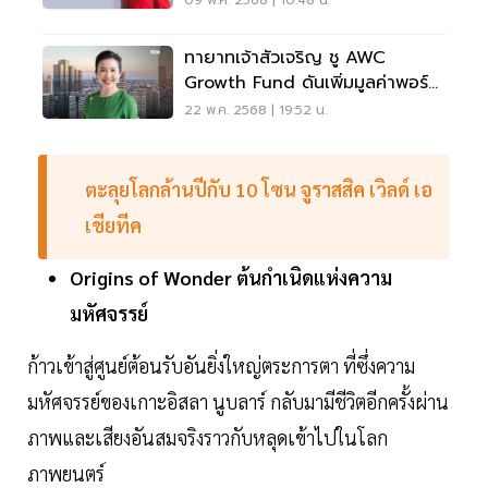
09 พ.ค. 2568 | 10:48 น.
ทายาทเจ้าสัวเจริญ ชู AWC
Growth Fund ดันเพิ่มมูลค่าพอร์ต
ธุรกิจทะลุ 3 แสนล้าน
22 พ.ค. 2568 | 19:52 น.
ตะลุยโลกล้านปีกับ
10
โซน
จูราสสิค
เวิลด์
เอ
เชียทีค
Origins
of
Wonder
ต้นกำเนิดแห่งความ
มหัศจรรย์
ก้าวเข้าสู่ศูนย์ต้อนรับอันยิ่งใหญ่ตระการตา ที่ซึ่งความ
มหัศจรรย์ของเกาะอิสลา นูบลาร์ กลับมามีชีวิตอีกครั้งผ่าน
ภาพและเสียงอันสมจริงราวกับหลุดเข้าไปในโลก
ภาพยนตร์