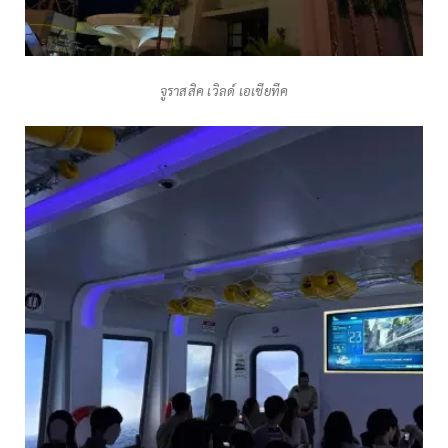
จูราสสิค เวิลด์ เอเชียทีค