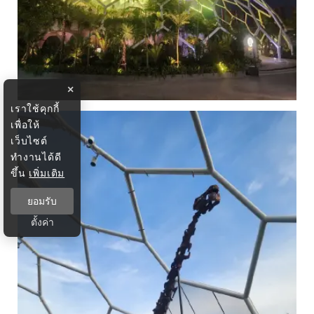
×
เราใช้คุกกี้
เพื่อให้
เว็บไซต์
ทำงานได้ดี
ขึ้น
เพิ่มเติม
ยอมรับ
ตั้งค่า