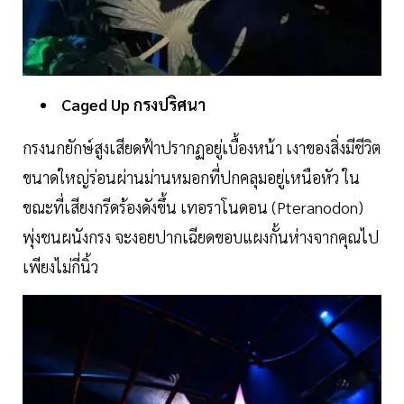
Caged
Up
กรงปริศนา
กรงนกยักษ์สูงเสียดฟ้าปรากฏอยู่เบื้องหน้า เงาของสิ่งมีชีวิต
ขนาดใหญ่ร่อนผ่านม่านหมอกที่ปกคลุมอยู่เหนือหัว ใน
ขณะที่เสียงกรีดร้องดังขึ้น เทอราโนดอน (Pteranodon)
พุ่งชนผนังกรง จะงอยปากเฉียดขอบแผงกั้นห่างจากคุณไป
เพียงไม่กี่นิ้ว