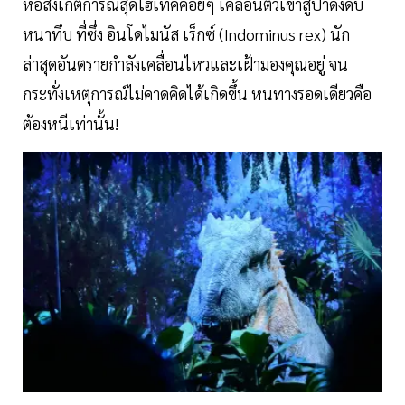
หอสังเกตการณ์สุดไฮเทคค่อยๆ เคลื่อนตัวเข้าสู่ป่าดงดิบ
หนาทึบ ที่ซึ่ง อินโดไมนัส เร็กซ์ (Indominus rex) นัก
ล่าสุดอันตรายกำลังเคลื่อนไหวและเฝ้ามองคุณอยู่ จน
กระทั่งเหตุการณ์ไม่คาดคิดได้เกิดขึ้น หนทางรอดเดียวคือ
ต้องหนีเท่านั้น!