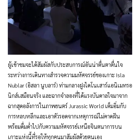
ผู้เข้าชมจะได้สัมผัสกับประสบการณ์อันน่าตื่นตาตื่นใจ
ระหว่างการเดินทางสำรวจความมหัศจรรย์ของเกาะ Isla
Nublar (อิสลา นูบลาร์) ท่ามกลางฝูงไดโนเสาร์แอนิเมทรอ
นิกส์เสมือนจริง และฉากจำลองที่ได้แรงบันดาลใจมาจาก
ฉากสุดอลังการในภาพยนตร์ Jurassic World เต็มอิ่มกับ
การหลบหลีกและเอาตัวรอดจากเหตุการณ์ไม่คาดฝัน
พร้อมดื่มด่ำไปกับความมหัศจรรย์เหนือจินตนาการบน
เกาะแห่งนี้ที่รอให้ทุกคนมาสัมผัสด้วยตนเอง