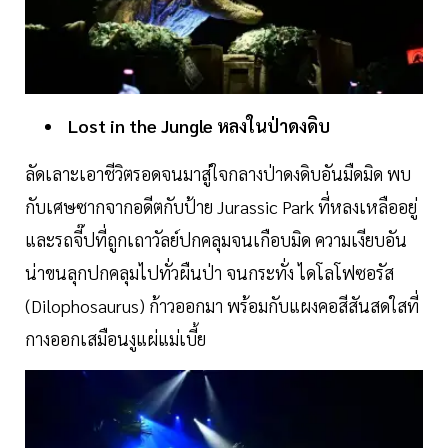
Lost
in
the
Jungle
หลงในป่าดงดิบ
ลัดเลาะเอาชีวิตรอดจนมาสู่ใจกลางป่าดงดิบอันมืดมิด พบ
กับเศษซากจากอดีตกับป้าย Jurassic Park ที่หลงเหลืออยู่
และรถจี๊ปที่ถูกเถาวัลย์ปกคลุมจนเกือบมิด ความเงียบอัน
น่าขนลุกปกคลุมไปทั่วผืนป่า จนกระทั่ง ไดโลโฟซอรัส
(Dilophosaurus) ก้าวออกมา พร้อมกับแผงคอสีสันสดใสที่
กางออกเสมือนงูแผ่แม่เบี้ย