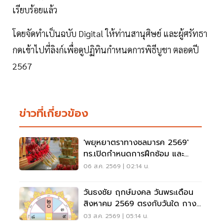
เรียบร้อยแล้ว
โดยจัดทำเป็นฉบับ Digital ให้ท่านสานุศิษย์ และผู้ศรัทธา
กดเข้าไปที่ลิงก์เพื่อดูปฏิทินกำหนดการพิธีบูชา ตลอดปี
2567
ข่าวที่เกี่ยวข้อง
'พยุหยาตราทางชลมารค 2569'
ทร.เปิดกำหนดการฝึกซ้อม และ
วันพระราชพิธี จุดชมขบวน
06 ส.ค. 2569 | 02:14 น.
วันธงชัย ฤกษ์มงคล วันพระเดือน
สิงหาคม 2569 ตรงกับวันใด กาง
ปฏิทินเช็กที่นี่
03 ส.ค. 2569 | 05:14 น.