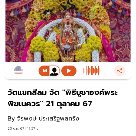
วัดแขกสีลม จัด "พิธีบูชาองค์พระ
พิฆเนศวร" 21 ตุลาคม 67
By
จีรพงษ์ ประเสริฐพลกรัง
20 ต.ค. 67 | 17:57 น.