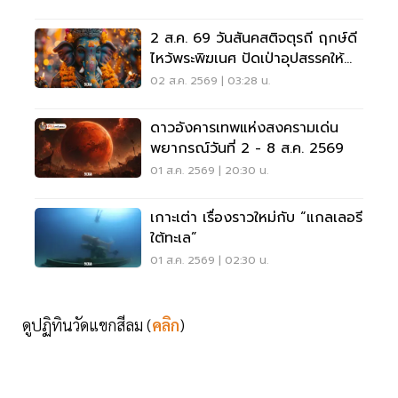
2 ส.ค. 69 วันสันคสติจตุรถี ฤกษ์ดี
ไหว้พระพิฆเนศ ปัดเป่าอุปสรรคให้
ชีวิตปัง
02 ส.ค. 2569 | 03:28 น.
ดาวอังคารเทพแห่งสงครามเด่น
พยากรณ์วันที่ 2 - 8 ส.ค. 2569
01 ส.ค. 2569 | 20:30 น.
เกาะเต่า เรื่องราวใหม่กับ “แกลเลอรี
ใต้ทะเล”
01 ส.ค. 2569 | 02:30 น.
ดูปฏิทินวัดแขกสีลม (
คลิก
)