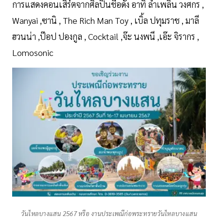
การแสดงคอนเสิร์ตจากศิลปินชื่อดัง อาทิ ลำเพลิน วงศกร ,
Wanyai ,ซานิ , The Rich Man Toy , เบิ้ล ปทุมราช , มาลี
ฮวนน่า ,ป๊อป ปองกูล , Cocktail ,จ๊ะ นงพนี ,เอ๊ะ จิรากร ,
Lomosonic
วันไหลบางแสน 2567 หรือ งานประเพณีก่อพระทรายวันไหลบางแสน