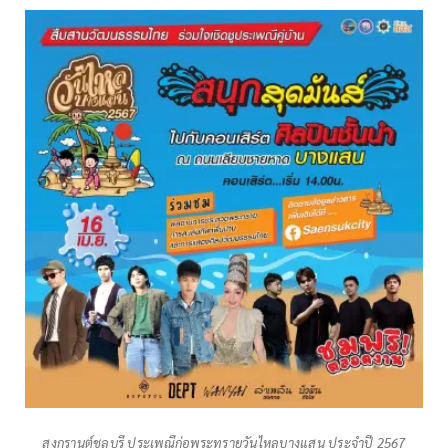
สงกรานต์ชลบุรี ประเพณีก่อพระทรายวันไหลบางแสน ประจำปี 2567