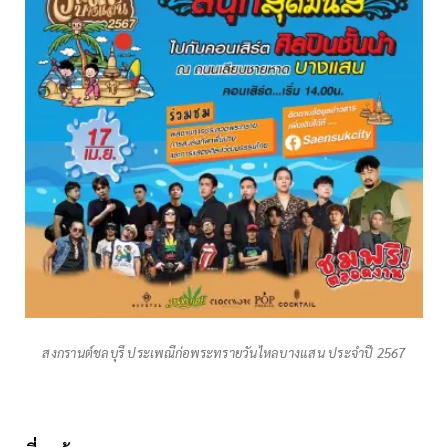
สงกรานต์ชลบุรี ประเพณีก่อพระทรายวันไหลบางแสน ประจำปี 2567