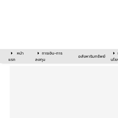
หน้า
การเงิน-การ
อสังหาริมทรัพย์
แรก
ลงทุน
นโย