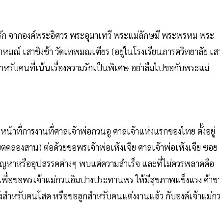
ก จากองค์พระอิศวร พระอุมาเทวี พระแม่ลักษมี พระพรหม พระ
ณ์ เสาชิงช้า วัดเทพมณเฑียร (อยู่ในโรงเรียนภารตวิทยาลัย เส
สำหรับคนที่เน้นเรื่องความรักเป็นพิเศษ อย่าลืมไปขอกับพระแม่
น้าที่การงานที่ศาลเจ้าพ่อกวนอู ศาลเจ้าแห่งแรกของไทย ตั้งอยู่
ตคลองสาน) ต่อด้วยขอพรเจ้าพ่อเห้งเจีย ศาลเจ้าพ่อเห้งเจีย ซอย
พ้นปัญหาหรืออุปสรรคต่างๆ พบแต่ความสำเร็จ และที่ไม่ควรพลาดคือ
ชเพื่อขอพรเจ้าแม่กวนอิมปางประทานพร ให้มีสุขภาพแข็งแรง ค้าข
วังสำหรับคนโสด หรือขอลูกสำหรับคนแต่งงานแล้ว กับองค์เจ้าแม่ก