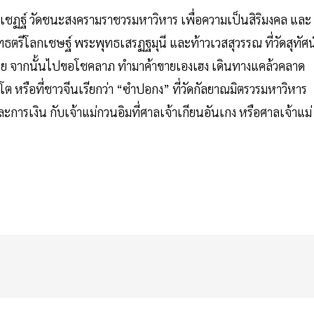
ชฏฐ์ วัดชนะสงครามราชวรมหาวิหาร เพื่อความเป็นสิริมงคล และ
ธตรีโลกเชษฐ์ พระพุทธเสรฏฐมุนี และท้าวเวสสุวรรณ ที่วัดสุทัศน
วร้าย จากนั้นไปขอโชคลาภ ทำมาค้าขายเองเฮง เดินทางแคล้วคลาด
หรือที่ชาวจีนเรียกว่า “ซำปอกง” ที่วัดกัลยาณมิตรวรมหาวิหาร
รเงิน กับเจ้าแม่กวนอิมที่ศาลเจ้าเกียนอันเกง หรือศาลเจ้าแม่