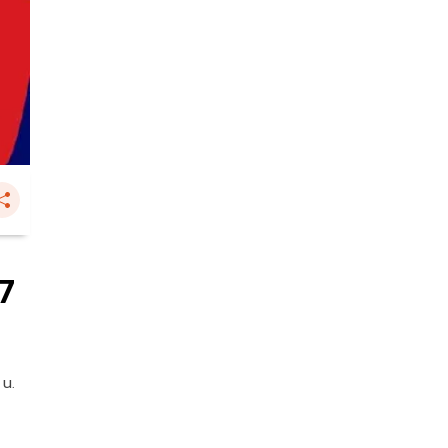
67
 น.