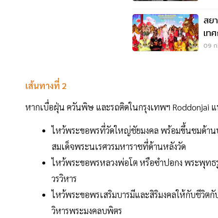
สยามพาร
เทศ
อลั
09 ก.
เส้นทางที่ 2
หากเบื่อฝุ่น ควันพิษ และรถติดในกรุงเทพฯ Roddonjai แน
ไหว้พระขอพรที่วัดใหญ่ชัยมงคล พร้อมขึ้นชมด้านบ
สมเด็จพระนเรศวรมหาราชที่ด้านหลังวัด
ไหว้พระขอพรหลวงพ่อโต หรือซำปอกง พระพุทธรูป
วรวิหาร
ไหว้พระขอพรเสริมบารมีและสิริมงคลให้กับชีวิต
วิหารพระมงคลบพิตร