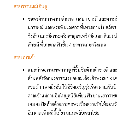
สายพราหมณ์ ฮินดู
ขอพรด้านการงาน อำนาจ วาสนา บารมี และความรั
นารายณ์ และพระพิฆเณศวร ที่เทวสถานโบสถ์พราหม
ชิงช้า) และวัดพระศรีมหาอุมาเทวี (วัดแขก สีลม) 
ลักษมี ที่บนดาดฟ้าชั้น 4 อาคารเกษรวิลเลจ
สายเทพเจ้า
แนะนำขอพรเทพกวนอู ที่ขึ้นชื่อด้านค้าขายดี และห
ด้านหลังวัดอนงคาราม (ซอยสมเด็จเจ้าพระยา 3 เข
สวนผัก 19 ตลิ่งชัน ให้ชีวิตเจริญรุ่งเรือง ผ่าน
ศาลเจ้าแม่กวนอิมในมูลนิธิเทียนฟ้า ย่านเยาวรา
เฮงเฮง ปิดท้ายด้วยการขอพรเรื่องความรักให้สมห
อิม ศาลเจ้าหลีตี้เมี้ยว ถนนพลับพลาไชย