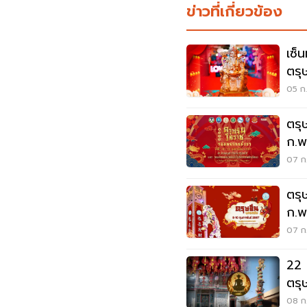
ข่าวที่เกี่ยวข้อง
เซ็
ตรุ
05 ก.
ตรุ
ก.พ
วัน 
07 ก.
ตรุษ
ก.พ
07 ก.
22 
ตรุ
08 ก.