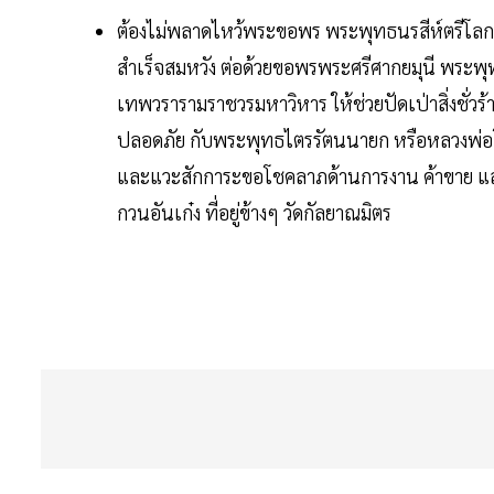
ต้องไม่พลาดไหว้พระขอพร พระพุทธนรสีห์ตรีโลกเ
สำเร็จสมหวัง ต่อด้วยขอพรพระศรีศากยมุนี พระพุท
เทพวรารามราชวรมหาวิหาร ให้ช่วยปัดเป่าสิ่งชั่
ปลอดภัย กับพระพุทธไตรรัตนนายก หรือหลวงพ่อโต 
และแวะสักการะขอโชคลาภด้านการงาน ค้าขาย และกา
กวนอันเก๋ง ที่อยู่ข้างๆ วัดกัลยาณมิตร