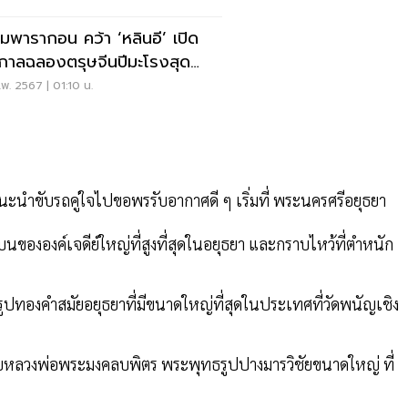
ากอน คว้า ‘หลินอี’ เปิด
กาลฉลองตรุษจีนปีมะโรงสุด
งการ
พ. 2567 | 01:10 น.
ะนำขับรถคู่ใจไปขอพรรับอากาศดี ๆ เริ่มที่ พระนครศรีอยุธยา
นขององค์เจดีย์ใหญ่ที่สูงที่สุดในอยุธยา และกราบไหว้ที่ตำหนัก
ทองคำสมัยอยุธยาที่มีขนาดใหญ่ที่สุดในประเทศที่วัดพนัญเชิง
กับหลวงพ่อพระมงคลบพิตร พระพุทธรูปปางมารวิชัยขนาดใหญ่ ที่