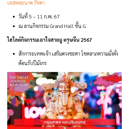
เอสพละนาด รัชดา
วันที่ 5 – 11 ก.พ. 67
ณ ลานกิจกรรม Grand Hall ชั้น G
ไฮไลต์กิจกรรมเอาใจสายมู ตรุษจีน 2567
สักการะเทพเจ้า เสริมดวงชะตา โชคลาภความมั่งคั่ง
ต้อนรับปีมังกร