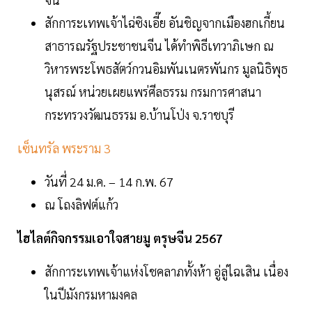
สักการะเทพเจ้าไฉ่ซิงเอี๊ย อันชิญจากเมืองฮกเกี้ยน
สาธารณรัฐประชาชนจีน ได้ทำพิธีเทวาภิเษก ณ
วิหารพระโพธสัตว์กวนอิมพันเนตรพันกร มูลนิธิพุธ
นุสรณ์ หน่วยเผยแพร่ศีลธรรม กรมการศาสนา
กระทรวงวัฒนธรรม อ.บ้านโป่ง จ.ราชบุรี
เซ็นทรัล พระราม 3
วันที่ 24 ม.ค. – 14 ก.พ. 67
ณ โถงลิฟต์แก้ว
ไฮไลต์กิจกรรมเอาใจสายมู ตรุษจีน 2567
สักการะเทพเจ้าแห่งโชคลาภทั้งห้า อู่ลู่ไฉเสิน เนื่อง
ในปีมังกรมหามงคล