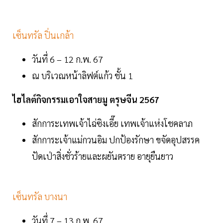
เซ็นทรัล ปิ่นเกล้า
วันที่ 6 – 12 ก.พ. 67
ณ บริเวณหน้าลิฟต์แก้ว ชั้น 1
ไฮไลต์กิจกรรมเอาใจสายมู ตรุษจีน 2567
สักการะเทพเจ้าไฉ่ซิงเอี๊ย เทพเจ้าแห่งโชคลาภ
สักการะเจ้าแม่กวนอิม ปกป้องรักษา ขจัดอุปสรรค
ปัดเป่าสิ่งชั่วร้ายและผยันตราย อายุยืนยาว
เซ็นทรัล บางนา
วันที่ 7 – 13 ก.พ. 67