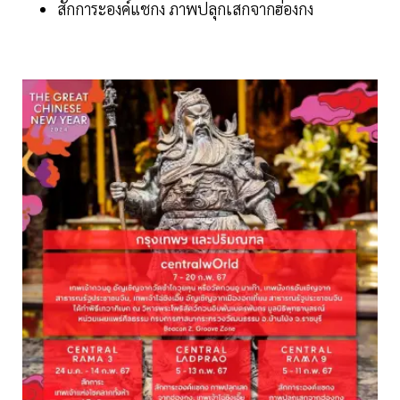
สักการะองค์แชกง ภาพปลุกเสกจากฮ่องกง