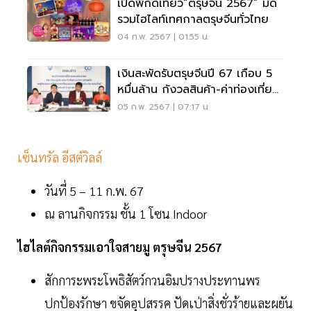
เปิดพิกัดเที่ยว“ตรุษจีน 2567” มัด
รวมไฮไลท์เทศกาลตรุษจีนทั่วไทย
04 ก.พ. 2567 | 01:55 น.
เงินสะพัดรับตรุษจีนปี 67 เกือบ 5
หมื่นล้าน กังวลสินค้า-ค่าท่องเที่ยว
แพงขึ้น
05 ก.พ. 2567 | 07:17 น.
เซ็นทรัล อีสต์วิลล์
วันที่ 5 – 11 ก.พ. 67
ณ ลานกิจกรรม ชั้น 1 โซน Indoor
ไฮไลต์กิจกรรมเอาใจสายมู ตรุษจีน 2567
สักการะพระโพธิสัตว์กวนอิมปรางประทานพร
ปกป้องรักษา ขจัดอุปสรรค ปัดเป่าสิ่งชั่วร้ายและผยัน