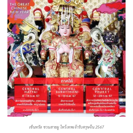
เซ็นทรัล ชวนสายมู ไหว้เทพเจ้ารับตรุษจีน 2567