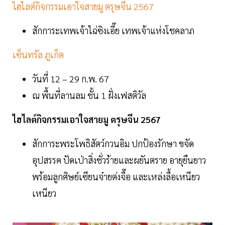
ไฮไลต์กิจกรรมเอาใจสายมู ตรุษจีน 2567
สักการะเทพเจ้าไฉ่ซิงเอี๊ย เทพเจ้าแห่งโชคลาภ
เซ็นทรัล ภูเก็ต
วันที่ 12 – 29 ก.พ. 67
ณ พื้นที่ลานลม ชั้น 1 ฝั่งเฟสติวัล
ไฮไลต์กิจกรรมเอาใจสายมู ตรุษจีน 2567
สักการะพระโพธิสัตว์กวนอิม ปกป้องรักษา ขจัด
อุปสรรค ปัดเป่าสิ่งชั่วร้ายและผยันตราย อายุยืนยาว
พร้อมลูกศิษย์เซียนจ๋ายต่งจื๊อ และเหล่งลื้อเหนียว
เหนียว