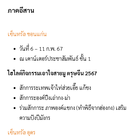
ภาคอีสาน
เซ็นทรัล ขอนแก่น
วันที่ 6 – 11 ก.พ. 67
ณ เคาน์เตอร์ประชาสัมพันธ์ ชั้น 1
ไฮไลต์กิจกรรมเอาใจสายมู ตรุษจีน 2567
สักการระเทพเจ้าไท่ส่วยเอี๊ย แก้ชง
สักการะองค์ปึงเถ่ากง-ม่า
ร่วมสักการะ ภาพองค์แชกง (ทำพิธีจากฮ่องกง) เสริม
ความปังปีมังกร
เซ็นทรัล อุดร