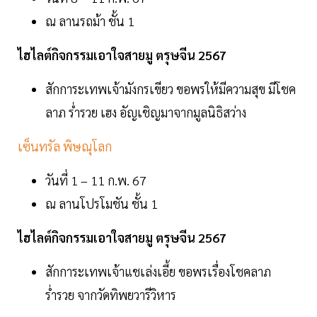
ณ ลานรถม้า ชั้น 1
ไฮไลต์กิจกรรมเอาใจสายมู ตรุษจีน 2567
สักการะเทพเจ้ามังกรเขียว ขอพรให้มีความสุข มีโชค
ลาภ ร่ำรวย เฮง อัญเชิญมาจากมูลนิธิสว่าง
เซ็นทรัล พิษณุโลก
วันที่ 1 – 11 ก.พ. 67
ณ ลานโปรโมชัน ชั้น 1
ไฮไลต์กิจกรรมเอาใจสายมู ตรุษจีน 2567
สักการะเทพเจ้าแชเล่งเอี้ย ขอพรเรื่องโชคลาภ
ร่ำรวย จากวัดทิพยวารีวิหาร