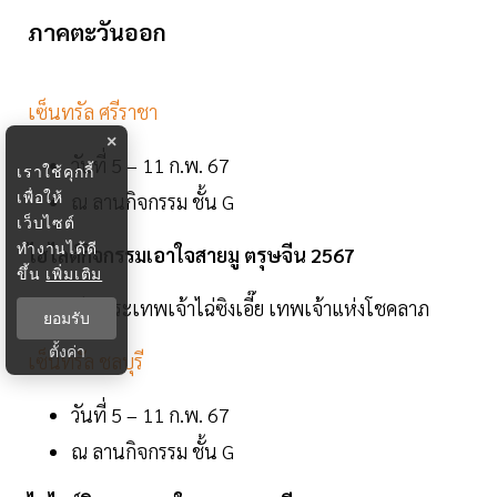
ภาคตะวันออก
เซ็นทรัล ศรีราชา
×
วันที่ 5 – 11 ก.พ. 67
เราใช้คุกกี้
เพื่อให้
ณ ลานกิจกรรม ชั้น G
เว็บไซต์
ทำงานได้ดี
ไฮไลต์กิจกรรมเอาใจสายมู ตรุษจีน 2567
ขึ้น
เพิ่มเติม
สักการะเทพเจ้าไฉ่ซิงเอี๊ย เทพเจ้าแห่งโชคลาภ
ยอมรับ
ตั้งค่า
เซ็นทรัล ชลบุรี
วันที่ 5 – 11 ก.พ. 67
ณ ลานกิจกรรม ชั้น G