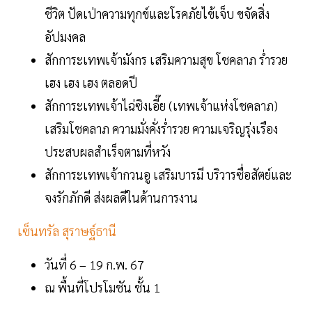
ชีวิต ปัดเป่าความทุกข์และโรคภัยไข้เจ็บ ขจัดสิ่ง
อัปมงคล
สักการะเทพเจ้ามังกร เสริมความสุข โชคลาภ ร่ำรวย
เฮง เฮง เฮง ตลอดปี
สักการะเทพเจ้าไฉ่ซิงเอี๊ย (เทพเจ้าแห่งโชคลาภ)
เสริมโชคลาภ ความมั่งคั่งร่ำรวย ความเจริญรุ่งเรือง
ประสบผลสำเร็จตามที่หวัง
สักการะเทพเจ้ากวนอู เสริมบารมี บริวารซื่อสัตย์และ
จงรักภักดี ส่งผลดีในด้านการงาน
เซ็นทรัล สุราษฐ์ธานี
วันที่ 6 – 19 ก.พ. 67
ณ พื้นที่โปรโมชัน ชั้น 1