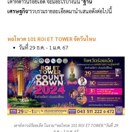
เคาท์ดาวน์ร้อยเอ็ด จะมีอะไรบ้างนั้น "
ฐาน
เศรษฐกิจ
"รวบรวมรายละเอียดมานำเสนอดังต่อไปนี้
หอโหวด 101 ROI ET TOWER จัดวันไหน
วันที่ 29 ธ.ค. - 1 ม.ค. 67
เคาท์ดาวน์ร้อยเอ็ด ในงาน“หอโหวด 101 ROI ET TOWER”วันที่ 29
ธ.ค. - 1 ม.ค. 67