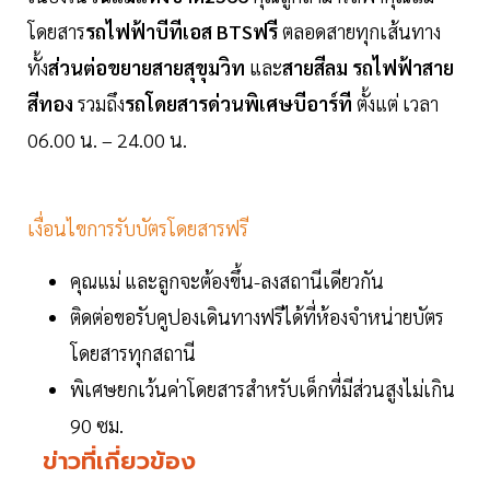
โดยสาร
รถไฟฟ้าบีทีเอส BTSฟรี
ตลอดสายทุกเส้นทาง
ทั้ง
ส่วนต่อขยายสายสุขุมวิท
และ
สายสีลม รถไฟฟ้าสาย
สีทอง
รวมถึง
รถโดยสารด่วนพิเศษบีอาร์ที
ตั้งแต่ เวลา
06.00 น. – 24.00 น.
เงื่อนไขการรับบัตรโดยสารฟรี
คุณแม่ และลูกจะต้องขึ้น-ลงสถานีเดียวกัน
ติดต่อขอรับคูปองเดินทางฟรีได้ที่ห้องจำหน่ายบัตร
โดยสารทุกสถานี
พิเศษยกเว้นค่าโดยสารสำหรับเด็กที่มีส่วนสูงไม่เกิน
90 ซม.
ข่าวที่เกี่ยวข้อง