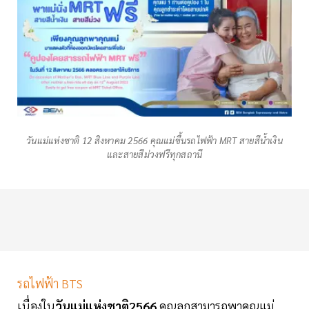
วันแม่แห่งชาติ 12 สิงหาคม 2566 คุณแม่ขึ้นรถไฟฟ้า MRT สายสีน้ำเงิน
และสายสีม่วงฟรีทุกสถานี
รถไฟฟ้า BTS
เนื่องใน
วันแม่แห่งชาติ2566
คุณลูกสามารถพาคุณแม่