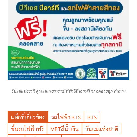
วันแม่แห่งชาติ คุณแม่โดยสารรถไฟฟ้าบีทีเอสฟรี ตลอดสายทุกเส้นทาง
แท็กที่เกี่ยวข้อง
รถไฟฟ้า BTS
BTS
ขึ้นรถไฟฟ้าฟรี
MRTสีน้ำเงิน
วันแม่แห่งชาติ