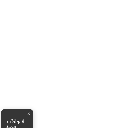
×
เราใช้คุกกี้
เพื่อให้