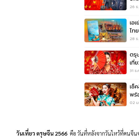
26 ธ.
เอเย
ไทย
28 ธ.
ตรุ
เที่
31 ธ.
เช็
พร้อ
02 ม.
วันเที่ยว ตรุษจีน 2566
คือ วันที่หลังจากวันไหว้ที่คนจี