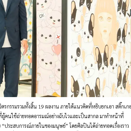
ตรกรรมรวมทั้งสิ้น 19 ผลงาน ภายใต้แนวคิดที่หยิบยกเอา สติ๊กเกอ
ัลที่ผู้คนใช้ถ่ายทอดอารมณ์อย่างฉับไวและเป็นสากล มาทำหน้าที่
ับ “ประสบการณ์ภายในของมนุษย์” โดยศิลปินได้ถ่ายทอดเรื่องราว