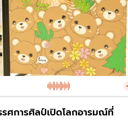
รรศการศิลป์เปิดโลกอารมณ์ที่