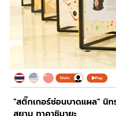
Play
"สติ๊กเกอร์ซ่อนบาดแผล" นิท
สยาม ทาคาชิมายะ