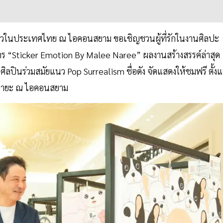
ดียวในประเทศไทย ณ ไอคอนสยาม ขอเชิญชวนผู้ที่รักในงานศิลปะ
ร “Sticker Emotion By Malee Naree” ผลงานสร้างสรรค์ล่าสุด
ิลปินร่วมสมัยแนว Pop Surrealism ชื่อดัง จัดแสดงให้ชมฟรี ตั้งแ
าชิมายะ ณ ไอคอนสยาม