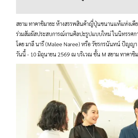
สยาม ทาคาชิมายะ ห้างสรรพสินค้าญี่ปุ่นขนานแท้แห่งเ
ร่วมสัมผัสประสบการณ์งานศิลปะรูปแบบใหม่ ในนิทรรศกา
โดย มาลี นารี (Malee Naree) หรือ วัชรกรนันทน์ ปัญญา ศ
วันนี้ - 10 มิถุนายน 2569 ณ บริเวณ ชั้น M สยาม ทาค