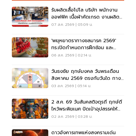
รับผลิตเสื้อโปโล บริษัท พนักงาน
ออฟฟิศ เนื้อผ้าคัดเกรด งานผลิต
ได้มาตรฐาน
07 ส.ค. 2569 | 05:09 น.
'พยุหยาตราทางชลมารค 2569'
ทร.เปิดกำหนดการฝึกซ้อม และ
วันพระราชพิธี จุดชมขบวน
06 ส.ค. 2569 | 02:14 น.
วันธงชัย ฤกษ์มงคล วันพระเดือน
สิงหาคม 2569 ตรงกับวันใด กาง
ปฏิทินเช็กที่นี่
03 ส.ค. 2569 | 05:14 น.
2 ส.ค. 69 วันสันคสติจตุรถี ฤกษ์ดี
ไหว้พระพิฆเนศ ปัดเป่าอุปสรรคให้
ชีวิตปัง
02 ส.ค. 2569 | 03:28 น.
ดาวอังคารเทพแห่งสงครามเด่น