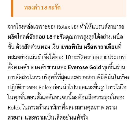
ทองคำ 18 กะรัต
จากโรงหล่อเฉพาะของ Rolex เอง ทำให้แบรนด์สามารถ
ผลิต
โกลด์อัลลอย 18 กะรัต
คุณภาพสูงสุดได้อย่างเหนือ
ชั้น ด้วย
สัดส่วนทอง เงิน แพลทินัม หรือพาลาเดียม
ที่
ผสมอย่างแม่นยำ จึงได้ทอง 18 กะรัตหลากหลายประเภท
ทั้ง
ทองคำ ทองคำขาว และ Everose Gold
ทุกชิ้นผ่าน
การคัดสรรโลหะบริสุทธิ์ที่สุดและตรวจสอบพิถีพิถันในห้อง
ปฏิบัติการของ Rolex ก่อนนำไปหล่อและขึ้นรูป การใส่ใจ
ในทุกขั้นตอนตั้งแต่ต้นจนจบนี้สะท้อนถึงความมุ่งมั่นของ
Rolex ในการสร้างนาฬิกาที่ผสมผสานคุณภาพ ความ
สวยงาม และความเป็นเลิศอย่างแท้จริง