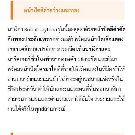
หน้าปัดสีดำสว่างและทอง
นาฬิกา Rolex Daytona รุ่นนี้สะดุดตาด้วย
หน้าปัดสีดำตัด
กับทองประดับเพชร
อย่างลงตัว พร้อม
หน้าปัดเล็กแสดง
เวลา เคลือบสเปรย์
อย่างประณีต
เข็มนาฬิกาและ
มาร์คเกอร์ชั่วโมงทำจากทองคำ 18 กะรัต
และยังมา
พร้อม
หน้าปัดโครมาไลท์
ที่ช่วยให้เรืองแสงในที่มืด ทำให้
อ่านเวลาง่ายและแม่นยำ ไม่ว่าจะอยู่บนสนามแข่งหรือใน
ชีวิตประจำวัน ทำให้นักแข่งรถและคนที่ชื่นชอบนาฬิกา
สามารถวางแผนและคำนวณเวลาได้มั่นใจ สวยงามและใช้
งานได้จริงในทุกสถานการณ์