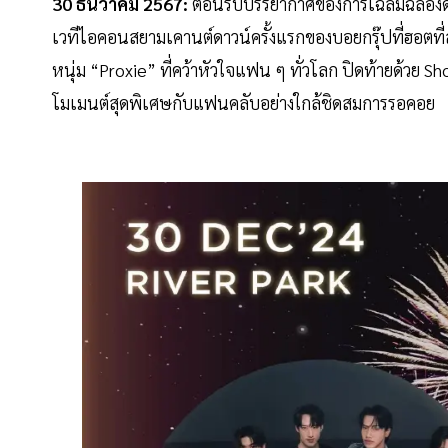
30 ธันวาคม 2567:
ต้อนรับบรรยากาศของการเฉลิมฉลองด้
เวทีไอคอนสยามเคานต์ดาวน์ครั้งแรกของบอยกรุ๊ปที่ฮอตที
หนุ่ม “Proxie” ที่คว้าหัวใจแฟน ๆ ทั่วโลก ปิดท้ายด้วย 
โมเมนต์สุดพิเศษกับแฟนคลับอย่างใกล้ชิดสมการรอคอย