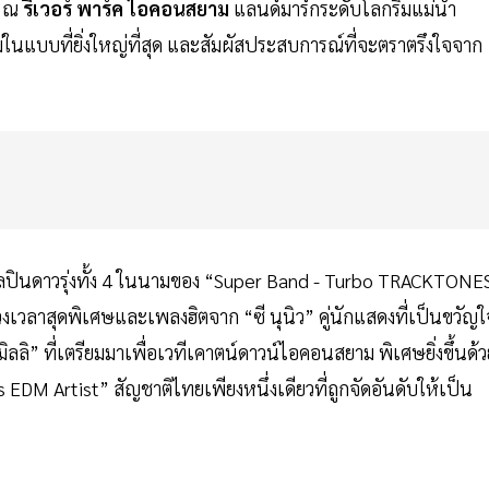
ณ
ริเวอร์ พาร์ค ไอคอนสยาม
แลนด์มาร์กระดับโลกริมแม่น้ำ
่ในแบบที่ยิ่งใหญ่ที่สุด และสัมผัสประสบการณ์ที่จะตราตรึงใจจาก
ปินดาวรุ่งทั้ง 4 ในนามของ “Super Band - Turbo TRACKTONES
เวลาสุดพิเศษและเพลงฮิตจาก “ซี นุนิว” คู่นักแสดงที่เป็นขวัญใ
ลลิ” ที่เตรียมมาเพื่อเวทีเคาตน์ดาวน์ไอคอนสยาม พิเศษยิ่งขึ้นด้ว
EDM Artist” สัญชาติไทยเพียงหนึ่งเดียวที่ถูกจัดอันดับให้เป็น