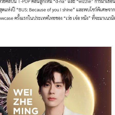
วยศิลปิน T-POP คลื่นลูกใหม่ “d-na” และ “wizzle” การมาเยือ
่สุดแห่งปี “BUS: Because of you I shine” และพบโชว์พิเศษจาก
Showcase ครั้งแรกในประเทศไทยของ “เว่ย เจ๋อ หมิง” ที่จะมาเนรมิ