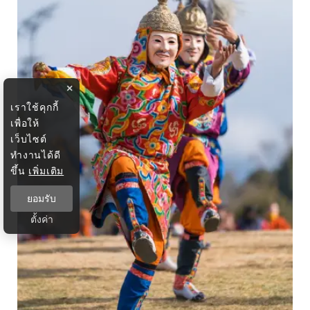
×
เราใช้คุกกี้
เพื่อให้
เว็บไซต์
ทำงานได้ดี
ขึ้น
เพิ่มเติม
ยอมรับ
ตั้งค่า