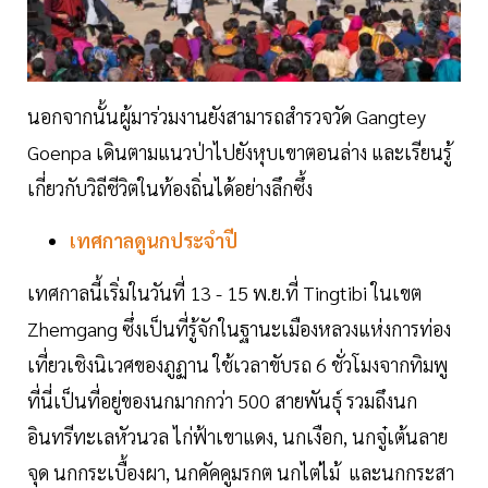
นอกจากนั้นผู้มาร่วมงานยังสามารถสำรวจวัด Gangtey
Goenpa เดินตามแนวป่าไปยังหุบเขาตอนล่าง และเรียนรู้
เกี่ยวกับวิถีชีวิตในท้องถิ่นได้อย่างลึกซึ้ง
เทศกาลดูนกประจำปี
เทศกาลนี้เริ่มในวันที่ 13 - 15 พ.ย.ที่ Tingtibi ในเขต
Zhemgang ซึ่งเป็นที่รู้จักในฐานะเมืองหลวงแห่งการท่อง
เที่ยวเชิงนิเวศของภูฏาน ใช้เวลาขับรถ 6 ชั่วโมงจากทิมพู
ที่นี่เป็นที่อยู่ของนกมากกว่า 500 สายพันธุ์ รวมถึงนก
อินทรีทะเลหัวนวล ไก่ฟ้าเขาแดง, นกเงือก, นกจู๋เต้นลาย
จุด นกกระเบื้องผา, นกคัคคูมรกต นกไต่ไม้ และนกกระสา