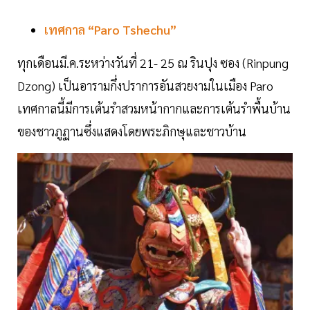
เทศกาล “Paro Tshechu”
ทุกเดือนมี.ค.ระหว่างวันที่ 21- 25 ณ รินปุง ซอง (Rinpung
Dzong) เป็นอารามกึ่งปราการอันสวยงามในเมือง Paro
เทศกาลนี้มีการเต้นรำสวมหน้ากากและการเต้นรำพื้นบ้าน
ของชาวภูฏานซึ่งแสดงโดยพระภิกษุและชาวบ้าน