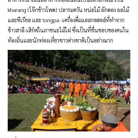
kharang (โจ๊กข้าวโพด) ปลารมควัน หน่อไม้ ผักดอง ผลไม้
และซีเรียล และ tongpa -เครื่องดื่มแอลกอฮอล์ที่ทำจาก
ข้าวสาลี-เสิร์ฟในภาชนะไม้ไผ่ ซึ่งเป็นที่ชื่นชอบของคนใน
ท้องถิ่นและนักท่องเที่ยวชาวต่างชาติเป็นอย่างมาก