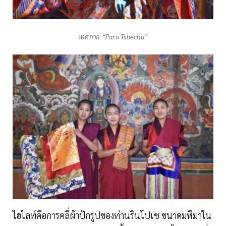
เทศกาล “Paro Tshechu”
ไฮไลท์คือการคลี่ผ้าปักรูปของท่านรินโปเช ขนาดมหึมาใน