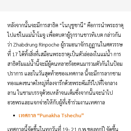
หลังจากนั้นจะมีการสาธิต “โนบุชูชานี” คือการนำพระธาตุ
ไปแช่ในแม่น้ำโมจู เพื่อตบตาผู้รุกรานชาวทิเบต กล่าวกัน
ว่า Zhabdrung Rinpoche ผู้รวมอนาจักรภูฏานในศตวรรษ
ที่ 17 ได้ทิ้งสิ่งที่เสมือนพระธาตุเป็นตัวล่อลงในแม่น้ำ การ
สาธิตริมแม่น้ำนี้จะมีผู้คนหลายร้อยคนมารวมตัวกันในป้อม
ปราการ และในวันสุดท้ายของเทศกาล นี้จะมีการลากชาม
ทองแดงขนาดใหญ่ที่ลงจารึกด้วยพระคัมภีร์ไปที่ใจกลาง
ลาน ในชามบรรจุด้วยเหล้าจนเต็มซึ่งจากนั้นจะนำไป
อวยพรและแจกจ่ายให้กับผู้ที่เข้าร่วมงานเทศกาล
เทศกาล “Punakha Tshechu”
เทศกาลนี้จัดขึ้นในทุกวันที่ 19- 21 ก.พ.ของทุกปี จัดขึ้น