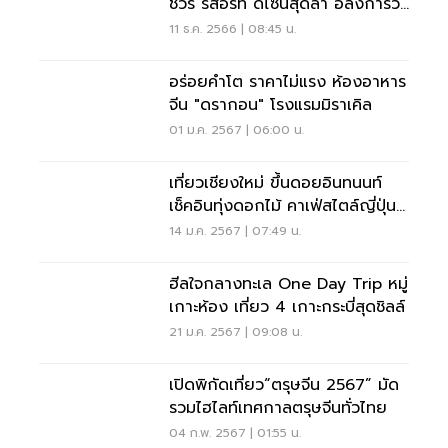
ชัวรี รีสอร์ท ดีไซน์สุดล้ำ อลังการวิว
หลักล้าน
11 ธ.ค. 2566 | 08:45 น.
อร่อยคำโต ราคาไม่แรง ห้องอาหาร
จีน "ดรากอน" โรงแรมมิราเคิล
01 ม.ค. 2567 | 06:00 น.
เที่ยวเชียงใหม่ ขึ้นดอยอินทนนท์
เช็คอินทุ่งดอกไม้ คาเฟ่สไตล์ญี่ปุ่น
สุดปัง
14 ม.ค. 2567 | 07:49 น.
ฮีลใจกลางทะเล One Day Trip หมู่
เกาะห้อง เที่ยว 4 เกาะกระบี่สุดชิลล์
21 ม.ค. 2567 | 09:08 น.
เปิดพิกัดเที่ยว“ตรุษจีน 2567” มัด
รวมไฮไลท์เทศกาลตรุษจีนทั่วไทย
04 ก.พ. 2567 | 01:55 น.