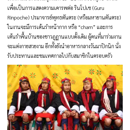
เพื่อเป็นการแสดงความเคารพต่อ รินโปเช (Guru
Rinpoche) ปรมาจารย์พุทธตันตระ (หรือมหายานตันตระ)
ในงานจะมีการเต้นรำหน้ากาก หรือ “cham” และการ
เต้นรำพื้นบ้านของชาวภูฏานแบบดั้งเดิม ผู้คนที่มาร่วมงาน
จะแต่งกายสวยงาม อีกทั้งยังนำอาหารกลางวันมาปิกนิก นั่ง
รับประทานและชมเทศกาลไปกับสมาชิกในครอบครัว