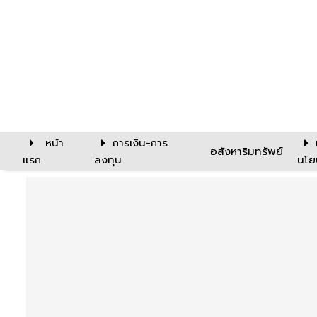
หน้า
การเงิน-การ
อสังหาริมทรัพย์
แรก
ลงทุน
นโย