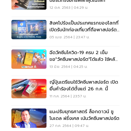
ปอร์ตทรงอิทธิพลที่สุดในโลก
12 ต.ค. 2563 | 04:29 น.
สิงคโปร์จะเป็นประเทศแรกของโลกที่
เปิดรับนักท่องเที่ยวที่ถือพาสปอร์ต
วัคซีน "IATA Travel Pass"
05 เม.ย. 2564 | 23:47 น.
ฉีดวัคซีนโควิด-19 ครบ 2 เข็ม
ขอ"วัคซีนพาสปอร์ต"ได้แล้ว ใช้หลัก
ฐานอะไรบ้าง เช็กที่นี่
13 มิ.ย. 2564 | 04:25 น.
ญี่ปุ่นเตรียมใช้วัคซีนพาสปอร์ต เปิด
ยื่นคำร้องได้ตั้งแต่ 26 ก.ค. นี้
11 ก.ค. 2564 | 23:57 น.
แนะปรับยุทธศาสตร์ ล็อกดาวน์ ชู
โมเดล ฝรั่งเศส เน้นวัคซีนพาสปอร์ต
27 ก.ค. 2564 | 09:47 น.