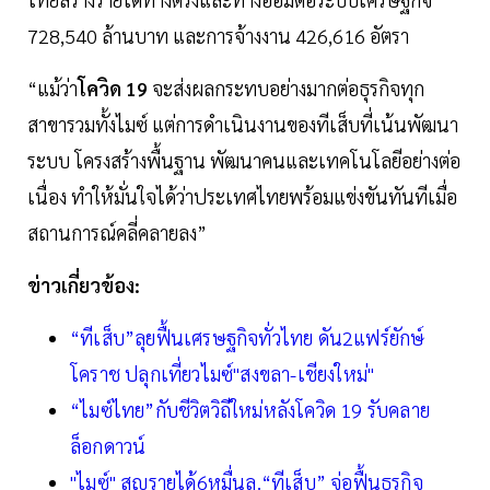
728,540 ล้านบาท และการจ้างงาน 426,616 อัตรา
“แม้ว่า
โควิด 19
จะส่งผลกระทบอย่างมากต่อธุรกิจทุก
สาขารวมทั้งไมซ์ แต่การดำเนินงานของทีเส็บที่เน้นพัฒนา
ระบบ โครงสร้างพื้นฐาน พัฒนาคนและเทคโนโลยีอย่างต่อ
เนื่อง ทำให้มั่นใจได้ว่าประเทศไทยพร้อมแข่งขันทันทีเมื่อ
สถานการณ์คลี่คลายลง”
ข่าวเกี่ยวข้อง:
“ทีเส็บ”ลุยฟื้นเศรษฐกิจทั่วไทย ดัน2แฟร์ยักษ์
โคราช ปลุกเที่ยวไมซ์"สงขลา-เชียงใหม่"
“ไมซ์ไทย”กับชีวิตวิถีใหม่หลังโควิด 19 รับคลาย
ล็อกดาวน์
"ไมซ์" สูญรายได้6หมื่นล.“ทีเส็บ” จ่อฟื้นธุรกิจ