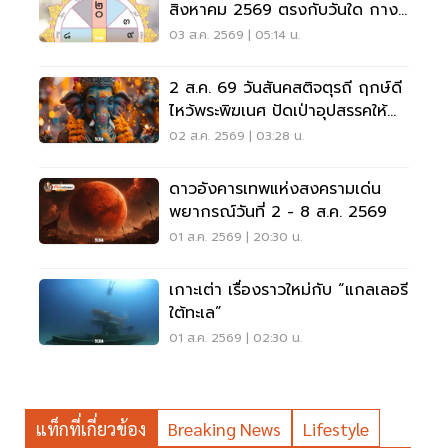
สิงหาคม 2569 ตรงกับวันใด กาง
ปฏิทินเช็กที่นี่
03 ส.ค. 2569 | 05:14 น.
2 ส.ค. 69 วันสันคสติจตุรถี ฤกษ์ดี
ไหว้พระพิฆเนศ ปัดเป่าอุปสรรคให้
ชีวิตปัง
02 ส.ค. 2569 | 03:28 น.
ดาวอังคารเทพแห่งสงครามเด่น
พยากรณ์วันที่ 2 - 8 ส.ค. 2569
01 ส.ค. 2569 | 20:30 น.
เกาะเต่า เรื่องราวใหม่กับ “แกลเลอรี
ใต้ทะเล”
01 ส.ค. 2569 | 02:30 น.
แท็กที่เกี่ยวข้อง
Breaking News
Lifestyle