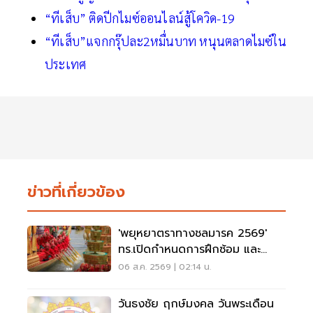
“ทีเส็บ” ติดปีกไมซ์ออนไลน์สู้โควิด-19
“ทีเส็บ”แจกกรุ๊ปละ2หมื่นบาท หนุนตลาดไมซ์ใน
ประเทศ
ข่าวที่เกี่ยวข้อง
'พยุหยาตราทางชลมารค 2569'
ทร.เปิดกำหนดการฝึกซ้อม และ
วันพระราชพิธี จุดชมขบวน
06 ส.ค. 2569 | 02:14 น.
วันธงชัย ฤกษ์มงคล วันพระเดือน