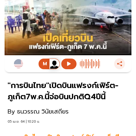
"การบินไทย"เปิดบินแฟรงก์เฟิร์ต-
ภูเก็ต7พ.ค.นี้จ่อบินปกติQ4ปีนี้
By
ธนวรรณ วินัยเสถียร
05 เม.ย. 64 | 10:20 น.