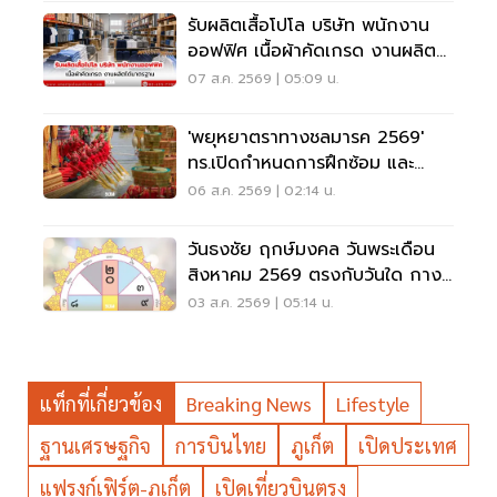
รับผลิตเสื้อโปโล บริษัท พนักงาน
ออฟฟิศ เนื้อผ้าคัดเกรด งานผลิต
ได้มาตรฐาน
07 ส.ค. 2569 | 05:09 น.
'พยุหยาตราทางชลมารค 2569'
ทร.เปิดกำหนดการฝึกซ้อม และ
วันพระราชพิธี จุดชมขบวน
06 ส.ค. 2569 | 02:14 น.
วันธงชัย ฤกษ์มงคล วันพระเดือน
สิงหาคม 2569 ตรงกับวันใด กาง
ปฏิทินเช็กที่นี่
03 ส.ค. 2569 | 05:14 น.
แท็กที่เกี่ยวข้อง
Breaking News
Lifestyle
ฐานเศรษฐกิจ
การบินไทย
ภูเก็ต
เปิดประเทศ
แฟรงก์เฟิร์ต-ภูเก็ต
เปิดเที่ยวบินตรง