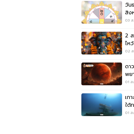
วัน
สิง
ปฏิทิ
03 ส.
2 ส
ไหว
ชีวิ
02 ส.
ดาว
พยา
01 ส.
เกา
ใต้ท
01 ส.