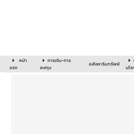
หน้า
การเงิน-การ
อสังหาริมทรัพย์
แรก
ลงทุน
นโย