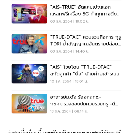
“AIS-TRUE” อัดแคมเปญแจก
แหลกฟรีเครื่อง 5G ทำทุกทางดึง
ลูกค้าย้ายเข้าระบบ
03 ธ.ค. 2564 | 19:02 น.
“TRUE-DTAC” ควบรวมกิจการ กูรู
TDRI ย้ำสัญญาณอันตรายปล่อย
ผูกขาด 2 ราย
03 ธ.ค. 2564 | 14:40 น.
“AIS” โวยโดน “TRUE-DTAC”
สกัดลูกค้า “ยื้อ” ย้ายค่ายเข้าระบบ
10 ธ.ค. 2564 | 18:01 น.
อาจารย์ม.ดัง ร้องกสทช.-
กขค.ตรวจสอบปมควบรวมทรู -ดี
แทค
13 ธ.ค. 2564 | 08:14 น.
ล่าสุดเมื่อเร็วๆ นี้
นายชัยวุฒิ ธนาคมนานุสรณ์
รัฐมนตรี