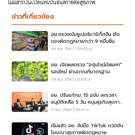
ไม่มีสารปนเปื้อนที่เป็นอันตรายต่อสุขภาพ
ข่าวที่เกี่ยวข้อง
อย.ตรวจเข้มซูเปอร์มาร์เก็ตจีน ยึด
ของผิดกฎหมายกว่า 9 หมื่นชิ้น
06 พ.ย. 2567 | 09:00 น.
อย. เปิดผลตรวจ "องุ่นไชน์มัสแคท"
รอบใหม่ ผ่านเกณฑ์มาตรฐาน
08 พ.ย. 2567 | 03:15 น.
อย. ปรับแก้กม. 15 ฉบับ ลดเวลา
อนุมัติเหลือ 5 วัน หนุนธุรกิจสุขภาพ
โต
11 พ.ย. 2567 | 05:10 น.
เริ่มแล้ว อย. จับมือ TikTok กวดขัน
โฆษณาสุขภาพผิดกฎหมาย