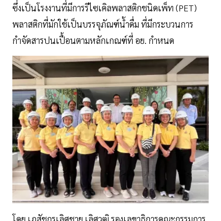
ซึ่งเป็นโรงงานที่มีการรีไซเคิลพลาสติกชนิดเพ็ท (PET)
พลาสติกที่มักใช้เป็นบรรจุภัณฑ์น้ำดื่ม ที่มีกระบวนการ
กำจัดสารปนเปื้อนตามหลักเกณฑ์ที่ อย. กำหนด
โดย เภสัชกรเลิศชาย เลิศวุฒิ รองเลขาธิการคณะกรรมการ