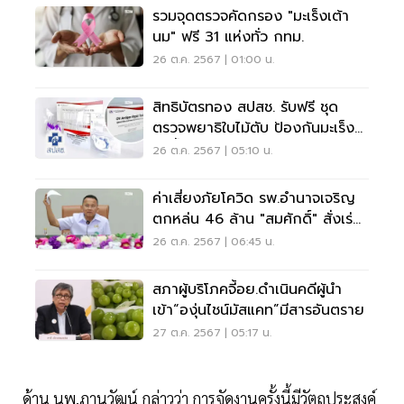
รวมจุดตรวจคัดกรอง "มะเร็งเต้า
นม" ฟรี 31 แห่งทั่ว กทม.
26 ต.ค. 2567 | 01:00 น.
สิทธิบัตรทอง สปสช. รับฟรี ชุด
ตรวจพยาธิใบไม้ตับ ป้องกันมะเร็ง
ท่อน้ำดี
26 ต.ค. 2567 | 05:10 น.
ค่าเสี่ยงภัยโควิด รพ.อำนาจเจริญ
ตกหล่น 46 ล้าน "สมศักดิ์" สั่งเร่ง
สอบ
26 ต.ค. 2567 | 06:45 น.
สภาผู้บริโภคจี้อย.ดำเนินคดีผู้นำ
เข้า“องุ่นไชน์มัสแคท”มีสารอันตราย
27 ต.ค. 2567 | 05:17 น.
ด้าน นพ.ภานุวัฒน์ กล่าวว่า การจัดงานครั้งนี้มีวัตถุประสงค์