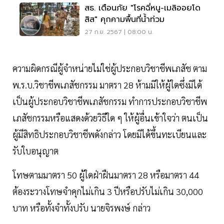
สธ. เตือนภัย "โรคฉี่หนู-เมลิออยโด
สิส" คุกคามพื้นที่น้ำท่วม
27 ก.ย. 2567 | 08:00 น.
ความผิดกรณีผู้จำหน่ายไม่ใช่ผู้ประกอบวิชาชีพเภสัช ตาม
พ.ร.บ.วิชาชีพเภสัชกรรม​ มาตรา 28 ห้ามมิให้ผู้ใดซึ่งมิได้
เป็นผู้ประกอบวิชาชีพเภสัชกรรม ทำการประกอบวิชาชีพ
เภสัชกรรมหรือแสดงด้วยวิธีใด ๆ ให้ผู้อื่นเข้าใจว่า ตนเป็น
ผู้มีสิทธิประกอบวิชาชีพดังกล่าว โดยมิได้ขึ้นทะเบียนและ
รับใบอนุญาต​
โทษตามมาตรา 50 ผู้ใดฝ่าฝืนมาตรา 28 หรือมาตรา 44
ต้องระวางโทษจําคุกไม่เกิน 3 ปีหรือปรับไม่เกิน 30,000
บาท หรือทั้งจำทั้งปรับ นายจิรพงษ์​ กล่าว