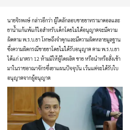
นายจิรพงษ์​ กล่าวอีกว่า ผู้ใดลักลอบขายยาทรามาดอลและ
ยาน้ำแก้แพ้แก้ไอสำหรับ​เด็ก​โดยไม่ได้อนุญาต​จะมีความ
ผิดตาม​ พ.ร.บ.​ยา​ โทษถึงจำคุก​และมีความผิดหลายมูลฐาน​
ซึ่งความผิดกรณีขายยาโดยไม่ได้รับอนุญาต ตาม พ.ร.บ.ยา​
ได้แก่​ ​มาตรา 12 ห้ามมิให้ผู้ใดผลิต ขาย หรือนำหรือสั่งเข้า
มาในราชอาณาจักรซึ่งยาแผนปัจจุบัน เว้นแต่จะได้รับใบ
อนุญาตจากผู้อนุญาต​