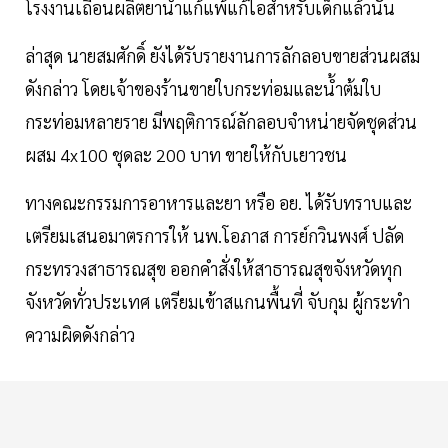
โรงงานเถื่อนผลิตยาน้ำแก้แพ้แก้ไอสำหรับเด็กแล้วนั้น
ล่าสุด นายสมศักดิ์​ ยังได้รับรายงานการลักลอบขายส่วนผสม
ดังกล่าว โดยเจ้าของร้านขายใบกระท่อมและน้ำต้มใบ
กระท่อมหลายราย มีพฤติการณ์ลักลอบจำหน่ายจัดชุดส่วน
ผสม​ 4x100​ ชุดละ​ 200​ บาท​ ขายให้กับเยาวชน​
ทางคณะกรรมการ​อาหาร​และ​ยา​ หรือ อย.​ ได้รับทราบและ
เตรียมเสนอมาตรการให้​ นพ.โอภาส​ การย์กวินพงศ์​ ปลัด
กระทรวงสาธารณสุข ออกคำสั่งให้สาธารณสุขจังหวัดทุก
จังหวัดทั่วประเทศ​ เตรียมเข้าสแกนพื้นที่ จับกุม ผู้กระทำ
ความผิดดังกล่าว