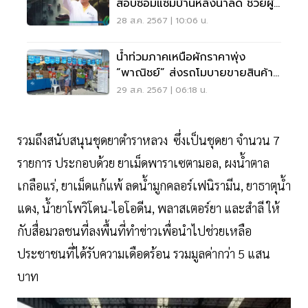
สอบซ่อมแซมบ้านหลังน้ำลด ช่วยผู้
ประสบภัย
28 ส.ค. 2567 | 10:06 น.
น้ำท่วมภาคเหนือผักราคาพุ่ง
“พาณิชย์” ส่งรถโมบายขายสินค้า
ถูกช่วยประชาชน
29 ส.ค. 2567 | 06:18 น.
รวมถึงสนับสนุนชุดยาตำราหลวง ซึ่งเป็นชุดยา จำนวน 7
รายการ ประกอบด้วย ยาเม็ดพาราเซตามอล, ผงน้ำตาล
เกลือแร่, ยาเม็ดแก้แพ้ ลดน้ำมูกคลอร์เฟนิรามีน, ยาธาตุน้ำ
แดง, น้ำยาโพวิโดน-ไอโอดีน, พลาสเตอร์ยา และสำลี ให้
กับสื่อมวลชนที่ลงพื้นที่ทำข่าวเพื่อนำไปช่วยเหลือ
ประชาชนที่ได้รับความเดือดร้อน รวมมูลค่ากว่า 5 แสน
บาท