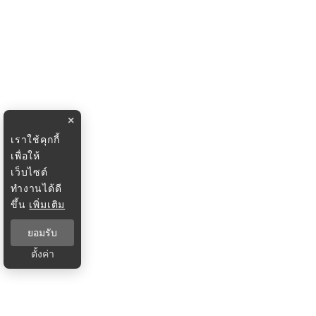
×
เราใช้คุกกี้
เพื่อให้
เว็บไซต์
ทำงานได้ดี
ขึ้น
เพิ่มเติม
ยอมรับ
ตั้งค่า