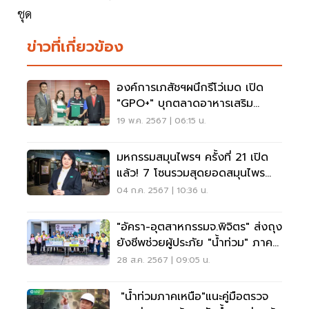
ชุด
ข่าวที่เกี่ยวข้อง
องค์การเภสัชฯผนึกรีโว่เมด เปิด
"GPO+" บุกตลาดอาหารเสริม
ออนไลน์
19 พ.ค. 2567 | 06:15 น.
มหกรรมสมุนไพรฯ ครั้งที่ 21 เปิด
แล้ว! 7 โซนรวมสุดยอดสมุนไพร
ไทยสู่เวทีโลก
04 ก.ค. 2567 | 10:36 น.
"อัครา-อุตสาหกรรมจ.พิจิตร" ส่งถุง
ยังชีพช่วยผู้ประภัย "น้ำท่วม" ภาค
เหนือ
28 ส.ค. 2567 | 09:05 น.
"น้ำท่วมภาคเหนือ"แนะคู่มือตรวจ