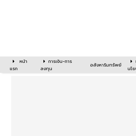
หน้า
การเงิน-การ
อสังหาริมทรัพย์
แรก
ลงทุน
นโย