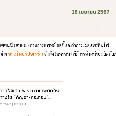
ราชชนนี (สบยช.) กรมการแพทย์ ขอชี้แจงว่าการเผยแพร่อินโฟ
ิษัท
ชาเม่ คอร์ปอเรชั่น
จำกัด (มหาชน) ที่มีการจำหน่ายผลิตภัณ
กาศใช้แล้ว พ.ร.บ.ยาเสพติดใหม่
ดทางใช้ "กัญชา-กระท่อม"
การแพทย์
พ. 2562 | 03:03 น.