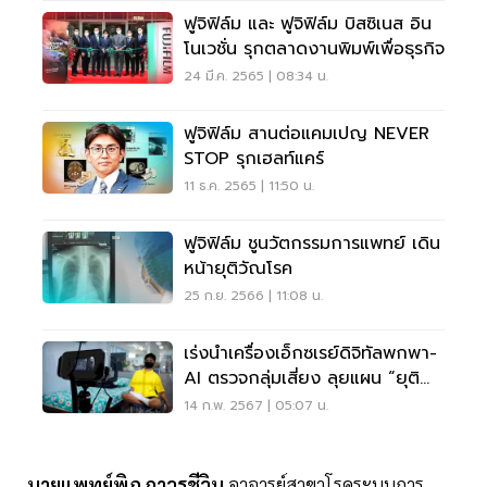
ฟูจิฟิล์ม และ ฟูจิฟิล์ม บิสซิเนส อิน
โนเวชั่น รุกตลาดงานพิมพ์เพื่อธุรกิจ
24 มี.ค. 2565 | 08:34 น.
ฟูจิฟิล์ม สานต่อแคมเปญ NEVER
STOP รุกเฮลท์แคร์
11 ธ.ค. 2565 | 11:50 น.
ฟูจิฟิล์ม ชูนวัตกรรมการแพทย์ เดิน
หน้ายุติวัณโรค
25 ก.ย. 2566 | 11:08 น.
เร่งนำเครื่องเอ็กซเรย์ดิจิทัลพกพา-
AI ตรวจกลุ่มเสี่ยง ลุยแผน “ยุติ
วัณโรค”
14 ก.พ. 2567 | 05:07 น.
นายแพทย์พิภู ถาวรชีวิน
อาจารย์สาขาโรคระบบการ