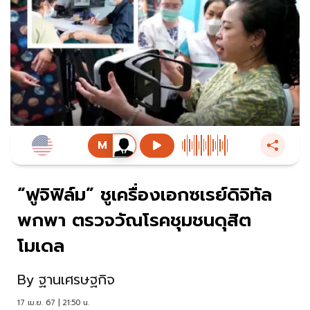
“ฟูจิฟิล์ม” ชูเครื่องเอกซเรย์ดิจิทัล
พกพา ตรวจวัณโรคชุมชนดุสิต
โมเดล
By
ฐานเศรษฐกิจ
17 เม.ย. 67 | 21:50 น.