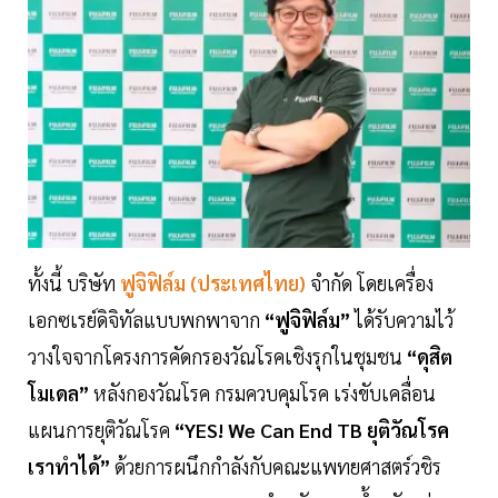
ทั้งนี้ บริษัท
ฟูจิฟิล์ม (ประเทศไทย)
จำกัด โดยเครื่อง
เอกซเรย์ดิจิทัลแบบพกพาจาก
“ฟูจิฟิล์ม”
ได้รับความไว้
วางใจจากโครงการคัดกรองวัณโรคเชิงรุกในชุมชน
“ดุสิต
โมเดล”
หลังกองวัณโรค กรมควบคุมโรค เร่งขับเคลื่อน
แผนการยุติวัณโรค
“YES! We Can End TB ยุติวัณโรค
เราทำได้”
ด้วยการผนึกกำลังกับคณะแพทยศาสตร์วชิร