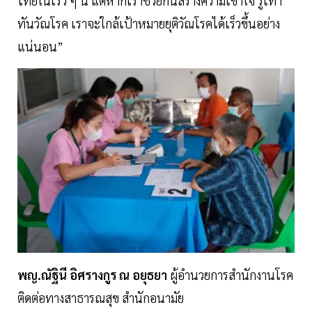
ไทยในเร็ว ๆ นี้ แต่หากเราช่วยกันสร้างความเข้าใจ รู้เท่า
ทันวัณโรค เราจะใกล้เป้าหมายยุติวัณโรคได้เร็วขึ้นอย่าง
แน่นอน”
พญ.ณัฐินี อิศรางกูร ณ อยุธยา
ผู้อำนวยการสำนักงานโรค
ติดต่อทางสาธารณสุข สำนักอนามัย