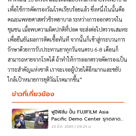
เพื่อใช้การคัดกรองวัณโรคเรียบร้อยแล้ว ซึ่งหนึ่งในนั้นคือ
คณะแพทยศาสตร์วชิรพยาบาล ระหว่างการออกตรวจใน
ชุมชน เมื่อพบความผิดปกติที่ปอด จะส่งต่อไปตรวจเสมหะ
เพื่อยืนยันผลการติดเชื้อทันที จากนั้นก็เข้าสู่กระบวนการ
รักษาด้วยการรับประทานยาทุกวันจนครบ 6-8 เดือนก็
สามารถหายจากโรคได้ ถ้าทำให้การออกตรวจคัดกรองเป็น
วาระสำคัญแห่งชาติ เราจะเจอผู้ป่วยได้อีกมากและขยับ
ใกล้เป้าหมายการยุติวัณโรคมากขึ้น”
ข่าวที่เกี่ยวข้อง
ฟูจิฟิล์ม ปั้น FUJIFILM Asia
Pacific Demo Center รุกตลาด
งานพิมพ์เพื่อธุรกิจ
23 มี.ค. 2565 | 09:23 น.