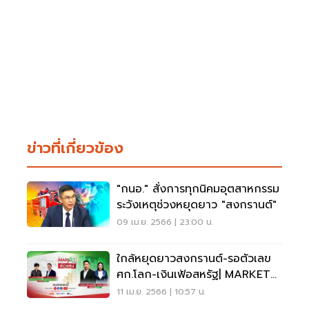
ข่าวที่เกี่ยวข้อง
"กนอ." สั่งการทุกนิคมอุตสาหกรรม
ระวังเหตุช่วงหยุดยาว "สงกรานต์"
09 เม.ย. 2566 | 23:00 น.
ใกล้หยุดยาวสงกรานต์-รอตัวเลข
ศก.โลก-เงินเฟ้อสหรัฐ| MARKET
PRICE | 11/04/66
11 เม.ย. 2566 | 10:57 น.