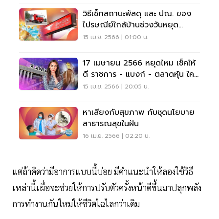
วิธีเช็กสถานะพัสดุ และ ปณ. ของ
ไปรษณีย์ใกล้บ้านช่วงวันหยุด
สงกรานต์ 2566
15 เม.ย. 2566 | 01:00 น.
17 เมษายน 2566 หยุดไหม เช็คให้
ดี ราชการ - แบงก์ - ตลาดหุ้น ใคร
ได้หยุด
15 เม.ย. 2566 | 20:05 น.
หาเสียงกับสุขภาพ กับชุดนโยบาย
สาธารณสุขในฝัน
16 เม.ย. 2566 | 02:20 น.
แต่ถ้าคิดว่ามีอาการแบบนี้บ่อย มีคำแนะนำให้ลองใช้วิธี
เหล่านี้เผื่อจะช่วยให้การปรับตัวครั้งหน้าดีขึ้นมาปลุกพลัง
การทำงานกันใหม่ให้ชีวิตไฉไลกว่าเดิม