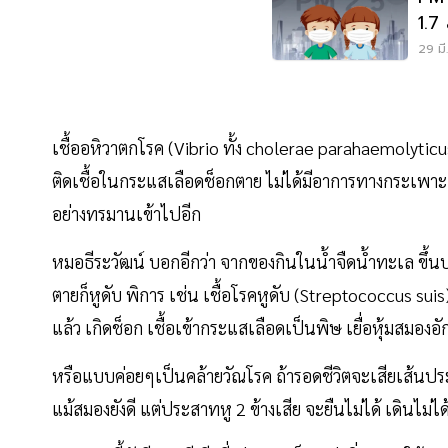
1.7
29 มี
เชื้ออหิวาตกโรค (Vibrio ทั้ง cholerae parahaemolyticus 
ติดเชื้อในกระแสเลือดช็อกตาย ไม่ได้มีอาการทางกระเพาะลำไ
อย่างทรมานเข้าไปอีก
หมอธีระวัฒน์ บอกอีกว่า จากของกินในน้ำจืดน้ำทะเล ขึ้นบกม
ตายก็หูดับ พิการ เช่น เชื้อโรคหูดับ (Streptococcus suis)
แล้ว เกิดช็อก เชื้อเข้ากระแสเลือดเป็นพิษ เยื่อหุ้มสมอ
หรือแบบค่อยๆเป็นคล้ายวัณโรค ถ้ารอดชีวิตจะเสียเส้นประสา
แม้สมองยังดี แต่ประสาทหู 2 ข้างเสีย จะยืนไม่ได้ เดินไม่ได