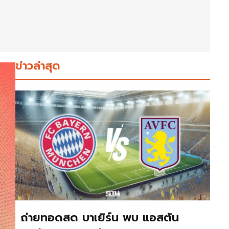
ข่าวล่าสุด
ถ่ายทอดสด บาเยิร์น พบ แอสตัน