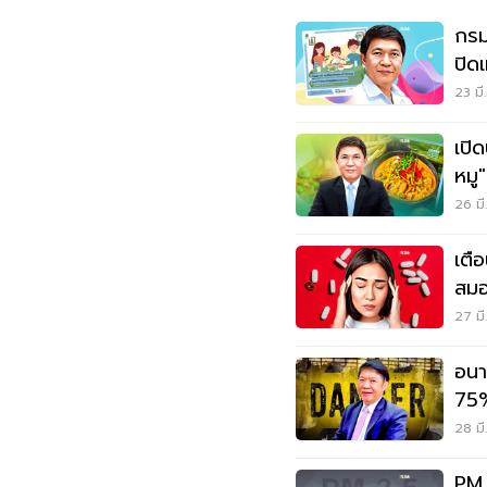
กรม
ปิด
23 มี
เปิ
หมู
26 มี
เตื
สมอง
27 มี
อนา
75%
หา
28 มี
PM 