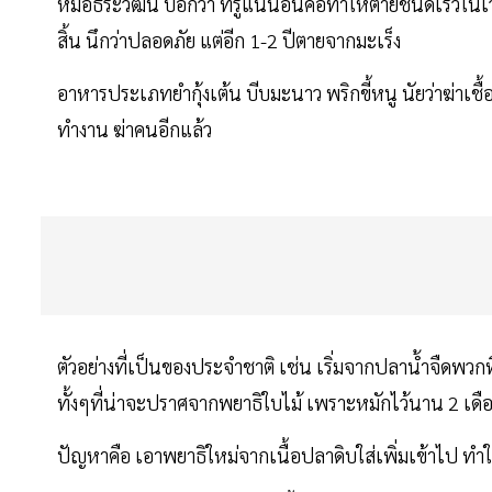
หมอธีระวัฒน์ บอกว่า ที่รู้แน่นอนคือทำให้ตายชนิดเร็วใน
สิ้น นึกว่าปลอดภัย แต่อีก 1-2 ปีตายจากมะเร็ง
อาหารประเภทยำกุ้งเต้น บีบมะนาว พริกขี้หนู นัยว่าฆ่าเช
ทำงาน ฆ่าคนอีกแล้ว
ตัวอย่างที่เป็นของประจำชาติ เช่น เริ่มจากปลาน้ำจืดพวก
ทั้งๆที่น่าจะปราศจากพยาธิใบไม้ เพราะหมักไว้นาน 2 เดือ
ปัญหาคือ เอาพยาธิใหม่จากเนื้อปลาดิบใส่เพิ่มเข้าไป ทำ