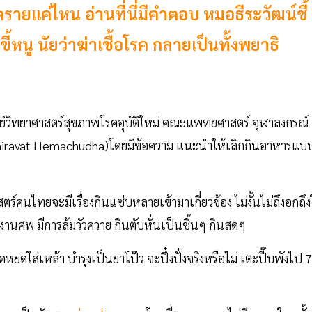
รายแค่ไหน อ่านที่นี่มีคำตอบ หมอธีระวัฒน์ชี้
หนู นัยว่าฆ่าเชื้อโรค กลายเป็นทั้งพยาธิ
ูนย์วิทยาศาสตร์สุขภาพโรคอุบัติใหม่ คณะแพทยศาสตร์ จุฬาลงกรณ์
า Thiravat Hemachudha)โดยมีข้อความ แนะนำให้เลิกกินอาหารแบ
ร์คนไทยจะมีเรื่องกินแซ่บหลายเข้ามาเกี่ยวข้อง ไม่งั้นไม่ถึงอกถึ
นศพ มีการล้มวัวควาย กินตับหั่นเป็นชิ้นๆ กินสดๆ
หยดใส่เหล้า บำรุงเป็นยาโป๊ว จะปึ๋งปั๋งจริงหรือไม่ เตะปี๊บพังไป 7