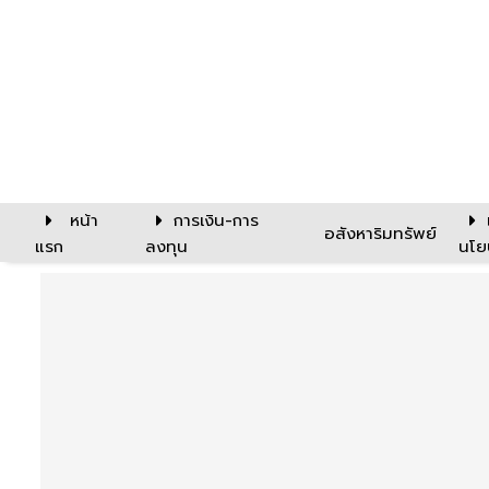
หน้า
การเงิน-การ
อสังหาริมทรัพย์
แรก
ลงทุน
นโย