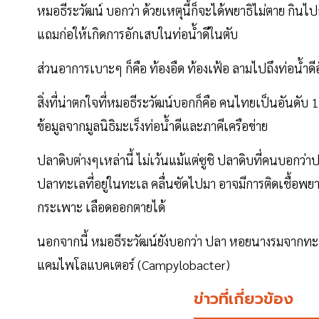
หมอธีระวัฒน์ บอกว่า ด้วยเหตุนี้ก็จะได้พยาธิไม่ตาย กินไป
แถมก่อให้เกิดการอักเสบในท่อน้ำดีในตับ
ส่วนอาการเบาะๆ ก็คือ ท้องอืด ท้องเฟ้อ ลามไปถึงท่อน้ำดี
สิ่งที่น่าตกใจที่หมอธีระวัฒน์บอกก็คือ คนไทยเป็นอันดับ
ข้อมูลจากมูลนิธิมะเร็งท่อน้ำดีและภาคีเครือข่าย
ปลาดิบต่างๆเหล่านี้ ไม่เว้นแม้แต่ซูชิ ปลาดิบที่คนบอกว่
ปลาทะเลที่อยู่ในทะเล คลื่นซัดไปมา อาจมีการติดเชื้อพยาธ
กระเพาะ เลือดออกตายได้
นอกจากนี้ หมอธีระวัฒน์ยังบอกว่า ปลา หอยนางรมจากทะ
แคมไพโลแบคเตอร์ (Campylobacter)
ข่าวที่เกี่ยวข้อง