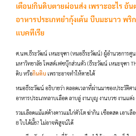
เตือน!กินดิบตายผ่อนส่ง เพราะอะไร อันต
อาหารประเภทยำกุ้งเต้น บีบมะนาว พริกขี้
แบคทีเรีย
ศ.นพ.ธีระวัฒน์ เหมะจุฑา (หมอธีระวัฒน์) ผู้อำนวยการศ
มหาวิทยาลัย โพสต์เฟซบุ๊กส่วนตัว (ธีระวัฒน์ เหมะจุฑ
ดิบ หรือ
กินดิบ
เพราะอาจทำให้ตายได้
หมอธีระวัฒน์ อธิบายว่า ตลอดเวลาที่ผ่านมาของประวัติศาสต
อาหารประเภทลาบเลือด ลาบลู่ งานบุญ งานบวช งานแต่ง งา
รวมเลือดแม้แต่ค้างคาวแม่ไก่ตัวโต ฆ่ากิน เชือดสด เอาเลือด
8 ใบได้มั้ย? ไม่อาจพิสูจน์ได้