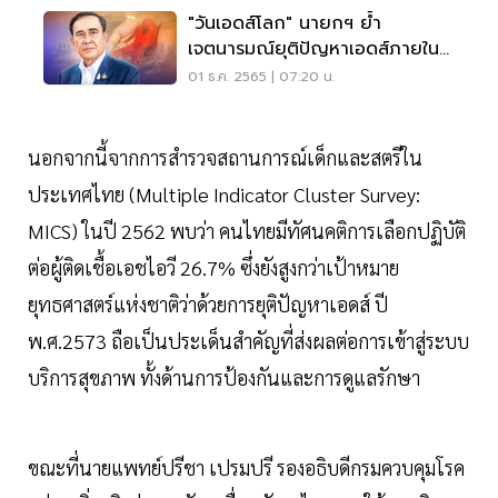
"วันเอดส์โลก" นายกฯ ย้ำ
เจตนารมณ์ยุติปัญหาเอดส์ภายในปี
2573
01 ธ.ค. 2565 | 07:20 น.
นอกจากนี้จากการสำรวจสถานการณ์เด็กและสตรีใน
ประเทศไทย (Multiple Indicator Cluster Survey:
MICS) ในปี 2562 พบว่า คนไทยมีทัศนคติการเลือกปฏิบัติ
ต่อผู้ติดเชื้อเอชไอวี 26.7% ซึ่งยังสูงกว่าเป้าหมาย
ยุทธศาสตร์แห่งชาติว่าด้วยการยุติปัญหาเอดส์ ปี
พ.ศ.2573 ถือเป็นประเด็นสำคัญที่ส่งผลต่อการเข้าสู่ระบบ
บริการสุขภาพ ทั้งด้านการป้องกันและการดูแลรักษา
ขณะที่นายแพทย์ปรีชา เปรมปรี รองอธิบดีกรมควบคุมโรค