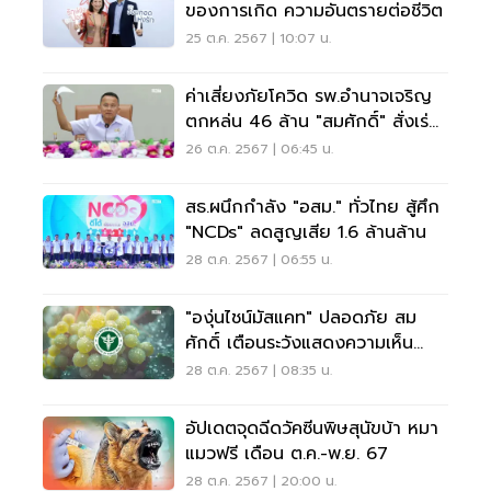
ของการเกิด ความอันตรายต่อชีวิต
25 ต.ค. 2567 | 10:07 น.
ค่าเสี่ยงภัยโควิด รพ.อำนาจเจริญ
ตกหล่น 46 ล้าน "สมศักดิ์" สั่งเร่ง
สอบ
26 ต.ค. 2567 | 06:45 น.
สธ.ผนึกกำลัง "อสม." ทั่วไทย สู้ศึก
"NCDs" ลดสูญเสีย 1.6 ล้านล้าน
28 ต.ค. 2567 | 06:55 น.
"องุ่นไชน์มัสแคท" ปลอดภัย สม
ศักดิ์ เตือนระวังแสดงความเห็น
กระทบเศรษฐกิจ
28 ต.ค. 2567 | 08:35 น.
อัปเดตจุดฉีดวัคซีนพิษสุนัขบ้า หมา
แมวฟรี เดือน ต.ค.-พ.ย. 67
28 ต.ค. 2567 | 20:00 น.