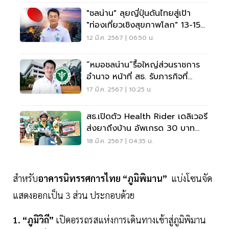
"ชลน่าน" ลุยญี่ปุ่นดันไทยสู่เป้า
"ท่องเที่ยวเชิงสุขภาพโลก" 13-15
มี.ค.นี้
12 มี.ค. 2567 | 06:50 น.
“หมอชลน่าน”รื้อใหญ่ส่วนราชการ
อำนาจ หน้าที่ สธ. รับภารกิจที่
เปลี่ยนแปลงไป
17 มี.ค. 2567 | 10:25 น.
สธ.เปิดตัว Health Rider เดลิเวอรี
ส่งยาถึงบ้าน อัพเกรด 30 บาท
รักษาทุกที่
18 มี.ค. 2567 | 04:35 น.
สำหรับ
อาคารนิทรรศการไทย “ภูมิพิมาน”
แบ่งโซนจัด
แสดงออกเป็น 3 ส่วน ประกอบด้วย
1. “ภูมิวิถี”
เปิดอรรถรสแห่งการเดินทางเข้าสู่ภูมิพิมาน