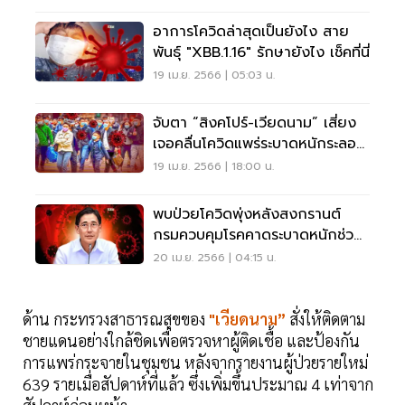
อาการโควิดล่าสุดเป็นยังไง สาย
พันธุ์ "XBB.1.16" รักษายังไง เช็คที่นี่
19 เม.ย. 2566 | 05:03 น.
จับตา “สิงคโปร์-เวียดนาม” เสี่ยง
เจอคลื่นโควิดแพร่ระบาดหนักระลอก
ใหม่
19 เม.ย. 2566 | 18:00 น.
พบป่วยโควิดพุ่งหลังสงกรานต์
กรมควบคุมโรคคาดระบาดหนักช่วง
ฤดูฝน
20 เม.ย. 2566 | 04:15 น.
ด้าน กระทรวงสาธารณสุขของ
"เวียดนาม”
สั่งให้ติดตาม
ชายแดนอย่างใกล้ชิดเพื่อตรวจหาผู้ติดเชื้อ และป้องกัน
การแพร่กระจายในชุมชน หลังจากรายงานผู้ป่วยรายใหม่
639 รายเมื่อสัปดาห์ที่แล้ว ซึ่งเพิ่มขึ้นประมาณ 4 เท่าจาก