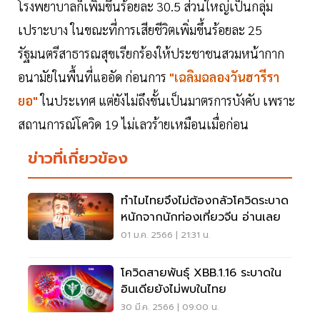
โรงพยาบาลก็เพิ่มขึ้นร้อยละ 30.5 ส่วนใหญ่เป็นกลุ่ม
เปราะบาง ในขณะที่การเสียชีวิตเพิ่มขึ้นร้อยละ 25
รัฐมนตรีสาธารณสุขเรียกร้องให้ประชาชนสวมหน้ากาก
อนามัยในพื้นที่แออัด ก่อนการ
"เฉลิมฉลองวันฮารีรา
ยอ"
ในประเทศ แต่ยังไม่ถึงขั้นเป็นมาตรการบังคับ เพราะ
สถานการณ์โควิด 19 ไม่เลวร้ายเหมือนเมื่อก่อน
ข่าวที่เกี่ยวข้อง
ทำไมไทยจึงไม่ต้องกลัวโควิดระบาด
หนักจากนักท่องเที่ยวจีน อ่านเลย
01 ม.ค. 2566 | 21:31 น.
โควิดสายพันธุ์ XBB.1.16 ระบาดใน
อินเดียยังไม่พบในไทย
30 มี.ค. 2566 | 09:00 น.