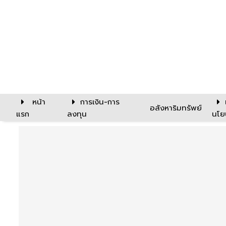
หน้า
การเงิน-การ
อสังหาริมทรัพย์
แรก
ลงทุน
นโย