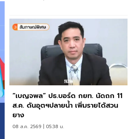
“เบญจพล” ปธ.บอร์ด กยท. นัดถก 11
ส.ค. ดันอุตฯปลายน้ำ เพิ่มรายได้สวน
ยาง
08 ส.ค. 2569 | 05:38 น.