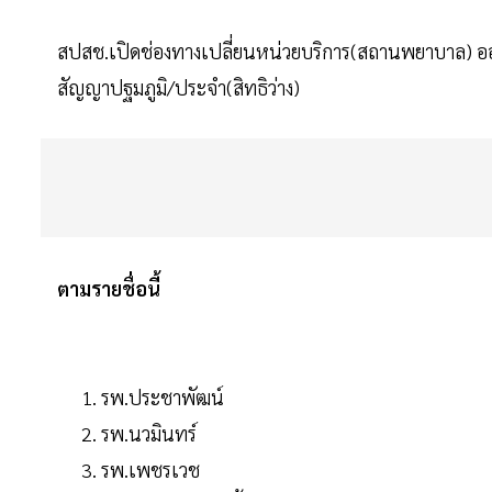
สปสช.เปิดช่องทางเปลี่ยนหน่วยบริการ(สถานพยาบาล) ออน
สัญญาปฐมภูมิ/ประจำ(สิทธิว่าง)
ตามรายชื่อนี้
รพ.ประชาพัฒน์
รพ.นวมินทร์
รพ.เพชรเวช