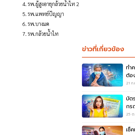
รพ.ผู้สูงอายุกล้วยน้ำไท 2
รพ.แพทย์ปัญญา
รพ.บางมด
รพ.กล้วยน้ำไท
ข่าวที่เกี่ยวข้อง
ทำค
ต้อง
21 ก.
บัต
กรณ
เจ็บป
25 ต.
เช็