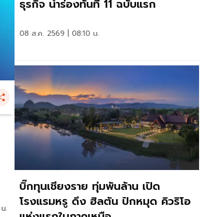
ธุรกิจ นำร่องทันที 11 ฉบับแรก
08 ส.ค. 2569 | 08:10 น.
บิ๊กทุนเชียงราย ทุ่มพันล้าน เปิด
โรงแรมหรู ดึง ฮิลตัน ปักหมุด คิวริโอ
 น.
แห่งแรกในภาคเหนือ