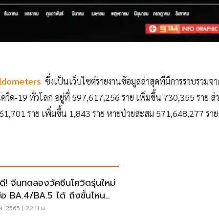
ldometers
ซึ่งเป็นเว็บไซต์รายงานข้อมูลล่าสุดที่มีการรวบรวมจา
ิด-19 ทั่วโลก อยู่ที่ 597,617,256 ราย เพิ่มขึ้น 730,355 ราย ส่
6,461,701 ราย เพิ่มขึ้น 1,843 ราย หายป่วยสะสม 571,648,277 ราย
วดี! จีนทดลองวัคซีนโควิดรุ่นใหม่
มือ BA.4/BA.5 ได้ ถึงขั้นไหน
คเลย
ค. 2565 | 22:11 น.