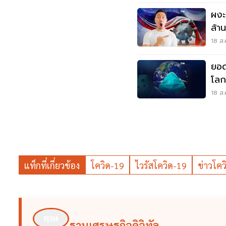
ผงะ
ล้า
เลย
18 ส.
ยอด
โลก
อัพเ
18 ส.
แท็กที่เกี่ยวข้อง
โควิด-19
ไวรัสโควิด-19
ข่าวโควิ
ฐานเศรษฐกิจดิจิทัล