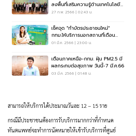
ลงพื้นที่เสริมความรู้ด้านเทคโนโลยี
สร้างความเข้มแข็งให้ชุมชน
27 ก.พ. 2566 | 02:43 น.
เช็คจุด "ทำบัตรประชาชนใหม่"
กทม.ให้บริการนอกสถานที่เดือน
มี.ค.66
01 มี.ค. 2566 | 23:00 น.
เตือนภาคเหนือ-กทม. ฝุ่น PM2.5 มี
ผลกระทบต่อสุขภาพ วันนี้-7 มี.ค.66
03 มี.ค. 2566 | 01:48 น.
สามารถให้บริการได้ประมาณวันละ 12 – 15 ราย
กรณีมีประชาชนต้องการรับบริการมากกว่าที่กำหนด
ทันตแพทย์จะทำการนัดหมายให้เข้ารับบริการที่ศูนย์