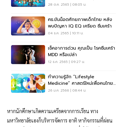
ในกรุงเทพ
28 ต.ค. 2565 | 08:05 น.
ศธ.ขันน็อตศักยภาพเด็กไทย หลัง
พบปัญหา IQ EQ เครียด ซึมเศร้า
04 ธ.ค. 2565 | 10:11 น.
เช็คอาการด่วน คุณเป็น โรคซึมเศร้า
MDD หรือเปล่า
12 ธ.ค. 2565 | 09:27 น.
ทำความรู้จัก “Lifestyle
Medicine” ศาสตร์ใหม่เพื่อคนไทย
ห่างไกลโรค NCDs
26 ม.ค. 2566 | 08:44 น.
หากนักศึกษาเกิดความเครียดจากการเรียน ทาง
มหาวิทยาลัยเองก็บริหารจัดการ อาทิ หากิจกรรมที่ผ่อน