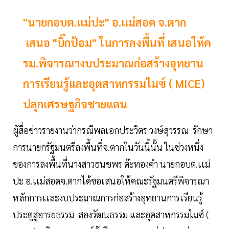
"นายกอบต.เเม่ปะ" อ.เเม่สอด จ.ตาก
เสนอ "บิ๊กป้อม" ในการลงพื้นที่ เสนอให้ค
รม.พิจารณางบประมาณก่อสร้างอุทยาน
การเรียนรู้และอุตสาหกรรมไมซ์ ( MICE)
ปลุกเศรษฐกิจชายแดน
ผู้สื่อข่าวรายงานว่ากรณีพลเอกประวิตร วงษ์สุวรรณ รักษา
การนายกรัฐมนตรีลงพื้นที่จ.ตากในวันนี้นั้น ในช่วงหนึ่ง
ของการลงพื้นที่นางสาวธนชพร ต๊ะทองคำ นายกอบต.เเม่
ปะ อ.เเม่สอดจ.ตากได้ขอเสนอให้คณะรัฐมนตรีพิจารณา
หลักการเเละงบประมาณการก่อสร้างอุทยานการเรียนรู้
ประตูสู่อารยธรรม สองวัฒนธรรม และอุตสาหกรรมไมซ์ (