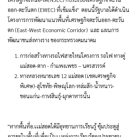
ออก-ตะวันตก (EWEC) ที่เข้มแข็ง" ตอนนี้รัฐบาลได้ดำเนิน
โครงการการพัฒนาแนวพื้นที่เศรษฐกิจตะวันออก-ตะวัน
ตก (East-West Economic Corridor) และ แผนการ
พัฒนาขนส่งทางราง ของกระทรวงคมนาคม
การก่อสร้างทางรถไฟสายใหม่โครงการ รถไฟ ทางคู่
แม่สอด-ตาก - กําแพงเพชร – นครสวรรค์
ทางหลวงหมายเลข 12 แม่สอด (เขตเศรษฐกิจ
พิเศษ)-สุโขทัย-พิษณุโลก-หล่มสัก-น้ำหนาว-
ขอนแก่น-กาฬสินธุ์-มุกดาหารนั้น
"หากพื้นที่อ.เเม่สอดได้มีอุทยานการเรียนรู้ ซุ้มประตูสู่
อารยะในพื้นที่เพื่อเป็นเเหล่งการเรียนรู้ของประชาชน