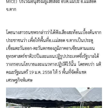
MICE) บริเวณอนุสรณ์ผู้เสียสละ อบต.แม่ปะ อ.แม่สอด
จ.ตาก
โดยนางสาวธนชพรกล่าวว่าได้ฟังเสียงสะท้อนเบื้องต้นจาก
ประชาชนว่า เพื่อให้พื้นที่อ.เเม่สอด จ.ตากเป็นประตู
เชื่อมตะวันออก-ตะวันตกของภูมิภาคอาเซียนตามแผน
ยุทธศาสตร์ชาติ20ปีและแผนปฏิรูปประเทศซึ่งรัฐบาลได้
วางกรอบนโยบายและแนวทางปฏิบัติไว้นั้น โดยพบว่า มติ
คณะรัฐมนตรี 19 ม.ค. 2558 ให้ 5 พื้นที่จัดตั้งเขต
เศรษฐกิจพิเศษ