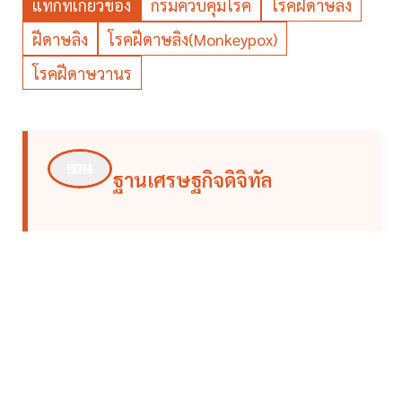
แท็กที่เกี่ยวข้อง
กรมควบคุมโรค
โรคฝีดาษลิง
ฝีดาษลิง
โรคฝีดาษลิง(Monkeypox)
โรคฝีดาษวานร
ฐานเศรษฐกิจดิจิทัล