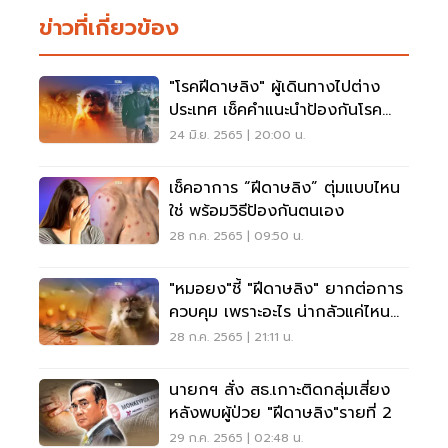
ข่าวที่เกี่ยวข้อง
"โรคฝีดาษลิง" ผู้เดินทางไปต่าง
ประเทศ เช็คคำแนะนำป้องกันโรค
ฝีดาษวานร
24 มิ.ย. 2565 | 20:00 น.
เช็คอาการ “ฝีดาษลิง” ตุ่มแบบไหน
ใช่ พร้อมวิธีป้องกันตนเอง
28 ก.ค. 2565 | 09:50 น.
"หมอยง"ชี้ "ฝีดาษลิง" ยากต่อการ
ควบคุม เพราะอะไร น่ากลัวแค่ไหน
อ่านเลย
28 ก.ค. 2565 | 21:11 น.
นายกฯ สั่ง สธ.เกาะติดกลุ่มเสี่ยง
หลังพบผู้ป่วย "ฝีดาษลิง"รายที่ 2
29 ก.ค. 2565 | 02:48 น.