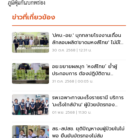
ภูมิคุ้มกันบกพร่อง
ข่าวที่เกี่ยวข้อง
'ปคบ.-อย.' บุกทลายโรงงานเถื่อน
ลักลอบผลิต'ยาดมหงส์ไทย' ไม่มีใบ
อนุญาต
30 ต.ค. 2568 | 12:31 น.
อย.ขยายผลบุก ‘หงส์ไทย’ ย้ำผู้
ประกอบการ ต้องปฎิบัติตาม
กฎหมายอย่างเคร่งครัด
31 ต.ค. 2568 | 00:05 น.
รพ.เฉพาะทางมะเร็งราชธานี บริการ
'มะเร็งใกล้บ้าน' ผู้ป่วยบัตรทอง
แล้ว148 ราย
01 พ.ย. 2568 | 11:30 น.
สธ.-สปสช. ยุติปัญหางบผู้ป่วยในไม่
พอ ยืนยันบัตรทองไม่ล้ม