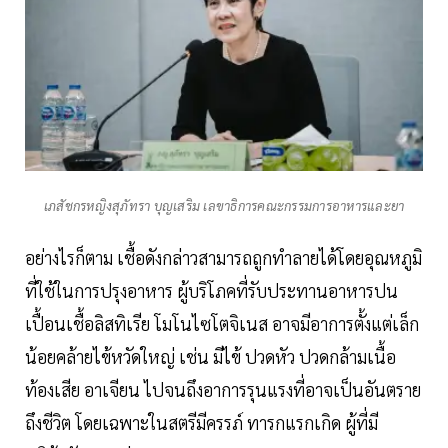
เภสัชกรหญิงสุภัทรา บุญเสริม เลขาธิการคณะกรรมการอาหารและยา
อย่างไรก็ตาม เชื้อดังกล่าวสามารถถูกทำลายได้โดยอุณหภูมิ
ที่ใช้ในการปรุงอาหาร ผู้บริโภคที่รับประทานอาหารปน
เปื้อนเชื้อลิสทิเรีย โมโนไซโตจิเนส อาจมีอาการตั้งแต่เล็ก
น้อยคล้ายไข้หวัดใหญ่ เช่น มีไข้ ปวดหัว ปวดกล้ามเนื้อ
ท้องเสีย อาเจียน ไปจนถึงอาการรุนแรงที่อาจเป็นอันตราย
ถึงชีวิต โดยเฉพาะในสตรีมีครรภ์ ทารกแรกเกิด ผู้ที่มี